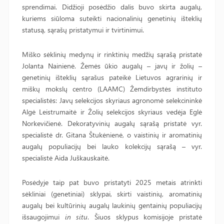
sprendimai. Didžioji posėdžio dalis buvo skirta augalų,
kuriems siūloma suteikti nacionalinių genetinių išteklių
statusą, sąrašų pristatymui ir tvirtinimui.
Miško sėklinių medynų ir rinktinių medžių sąrašą pristatė
Jolanta Nainienė. Žemės ūkio augalų – javų ir žolių –
genetinių išteklių sąrašus pateikė Lietuvos agrarinių ir
miškų mokslų centro (LAAMC) Žemdirbystės instituto
specialistės: Javų selekcijos skyriaus agronomė selekcininkė
Algė Leistrumaitė ir Žolių selekcijos skyriaus vedėja Eglė
Norkevičienė. Dekoratyvinių augalų sąrašą pristatė vyr.
specialistė dr. Gitana Štukėnienė, o vaistinių ir aromatinių
augalų populiacijų bei lauko kolekcijų sąrašą – vyr.
specialistė Aida Juškauskaitė.
Posėdyje taip pat buvo pristatyti 2025 metais atrinkti
sėkliniai (genetiniai) sklypai, skirti vaistinių, aromatinių
augalų bei kultūrinių augalų laukinių gentainių populiacijų
išsaugojimui
in situ
. Šiuos sklypus komisijoje pristatė