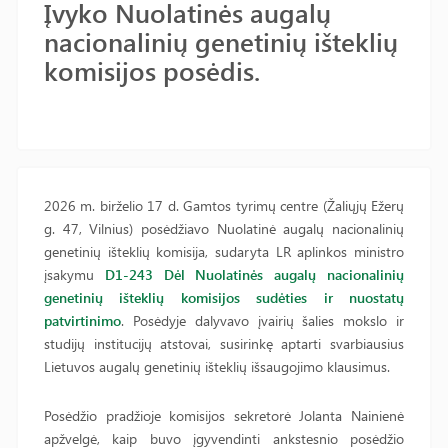
Įvyko Nuolatinės augalų
nacionalinių genetinių išteklių
komisijos posėdis.
2026 m. birželio 17 d. Gamtos tyrimų centre (Žaliųjų Ežerų
g. 47, Vilnius) posėdžiavo Nuolatinė augalų nacionalinių
genetinių išteklių komisija, sudaryta LR aplinkos ministro
įsakymu
D1-243 Dėl Nuolatinės augalų nacionalinių
genetinių išteklių komisijos sudėties ir nuostatų
patvirtinimo
. Posėdyje dalyvavo įvairių šalies mokslo ir
studijų institucijų atstovai, susirinkę aptarti svarbiausius
Lietuvos augalų genetinių išteklių išsaugojimo klausimus.
Posėdžio pradžioje komisijos sekretorė Jolanta Nainienė
apžvelgė, kaip buvo įgyvendinti ankstesnio posėdžio