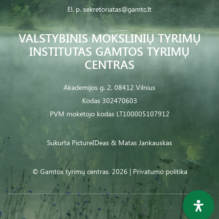
El. p.
sekretoriatas@gamtc.lt
VALSTYBINIS MOKSLINIŲ TYRIMŲ
INSTITUTAS GAMTOS TYRIMŲ
CENTRAS
Akademijos g. 2, 08412 Vilnius
Kodas 302470603
PVM mokėtojo kodas LT100005107912
Sukurta
PictureIDeas
& Matas Jankauskas
© Gamtos tyrimų centras. 2026 |
Privatumo politika