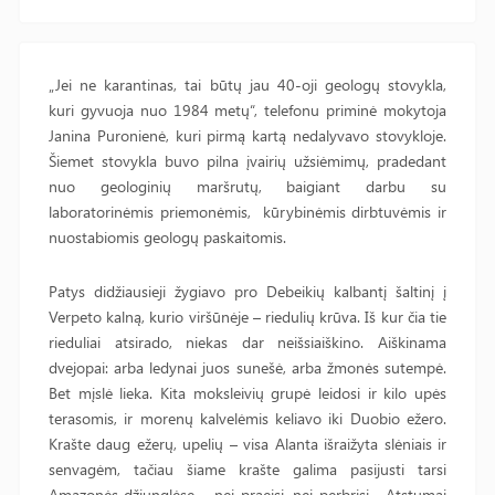
„Jei ne karantinas, tai būtų jau 40-oji geologų stovykla,
kuri gyvuoja nuo 1984 metų“, telefonu priminė mokytoja
Janina Puronienė, kuri pirmą kartą nedalyvavo stovykloje.
Šiemet stovykla buvo pilna įvairių užsiėmimų, pradedant
nuo geologinių maršrutų, baigiant darbu su
laboratorinėmis priemonėmis, kūrybinėmis dirbtuvėmis ir
nuostabiomis geologų paskaitomis.
Patys didžiausieji žygiavo pro Debeikių kalbantį šaltinį į
Verpeto kalną, kurio viršūnėje – riedulių krūva. Iš kur čia tie
rieduliai atsirado, niekas dar neišsiaiškino. Aiškinama
dvejopai: arba ledynai juos sunešė, arba žmonės sutempė.
Bet mįslė lieka. Kita moksleivių grupė leidosi ir kilo upės
terasomis, ir morenų kalvelėmis keliavo iki Duobio ežero.
Krašte daug ežerų, upelių – visa Alanta išraižyta slėniais ir
senvagėm, tačiau šiame krašte galima pasijusti tarsi
Amazonės džiunglėse – nei praeisi, nei perbrisi… Atstumai