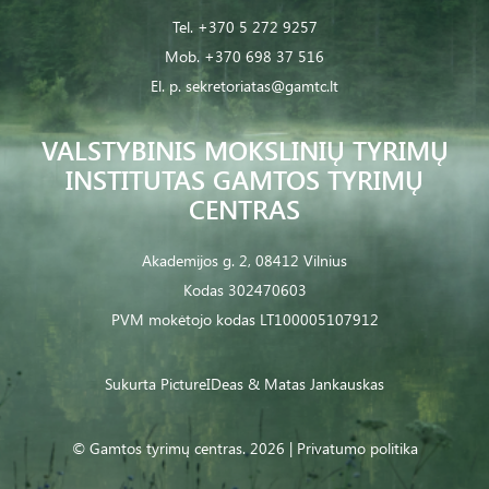
Tel.
+370 5 272 9257
Mob.
+370 698 37 516
El. p.
sekretoriatas@gamtc.lt
VALSTYBINIS MOKSLINIŲ TYRIMŲ
INSTITUTAS GAMTOS TYRIMŲ
CENTRAS
Akademijos g. 2, 08412 Vilnius
Kodas 302470603
PVM mokėtojo kodas LT100005107912
Sukurta
PictureIDeas
& Matas Jankauskas
© Gamtos tyrimų centras. 2026 |
Privatumo politika