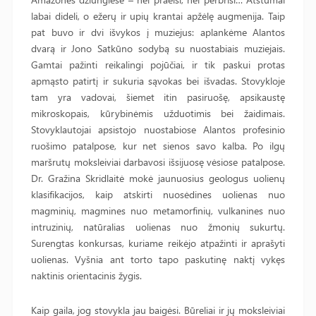
labai dideli, o ežerų ir upių krantai apžėlę augmenija. Taip
pat buvo ir dvi išvykos į muziejus: aplankėme Alantos
dvarą ir Jono Satkūno sodybą su nuostabiais muziejais.
Gamtai pažinti reikalingi pojūčiai, ir tik paskui protas
apmąsto patirtį ir sukuria sąvokas bei išvadas. Stovykloje
tam yra vadovai, šiemet itin pasiruošę, apsikaustę
mikroskopais, kūrybinėmis užduotimis bei žaidimais.
Stovyklautojai apsistojo nuostabiose Alantos profesinio
ruošimo patalpose, kur net sienos savo kalba. Po ilgų
maršrutų moksleiviai darbavosi išsijuosę vėsiose patalpose.
Dr. Gražina Skridlaitė mokė jaunuosius geologus uolienų
klasifikacijos, kaip atskirti nuosėdines uolienas nuo
magminių, magmines nuo metamorfinių, vulkanines nuo
intruzinių, natūralias uolienas nuo žmonių sukurtų.
Surengtas konkursas, kuriame reikėjo atpažinti ir aprašyti
uolienas. Vyšnia ant torto tapo paskutinę naktį vykęs
naktinis orientacinis žygis.
Kaip gaila, jog stovykla jau baigėsi. Būreliai ir jų moksleiviai