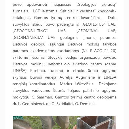
buvo apdovanoti naujausiais „Geologijos akiračių“
žurnalais, LGT leistomis „Šaltiniai ir versmės“ knygomis-
katalogais, Gamtos tyrimų centro dovanėlėmis. Dalis
stovyklos išlaidų buvo padengta iš „GEOTESTUS“ UAB,
„GEOCONSULTING“ UAB, „GEOMINA“ UAB,
„GEOINŽINERIJA“ UAB geologinių įmonių paramos,
Lietuvos geologų sąjungai Lietuvos mokslų tarybos
paramos akademinėms asociacijoms (Nr. P-ACO-24-20)
skirtomis lėšomis. Stovyklą padėjo organizuoti buvusio
Lietuvos mokinių neformaliojo švietimo centro (dabar
LINEŠA) Pilietinio, turizmo ir etnokultūrinio ugdymo
skyriaus buvusi vedėja Aurelija Augūnienė ir LINEŠA
renginių koordinatorius Marius Juškevičius. Dėkojame
stovyklos vadovams Šiaurės licėjaus patirtinio ugdymo
mokytojui S. Saarman, Gamtos tyrimų centro geologėms
dr. L. Gedminienei, dr. G. Skridlaitei, O. Deminai.