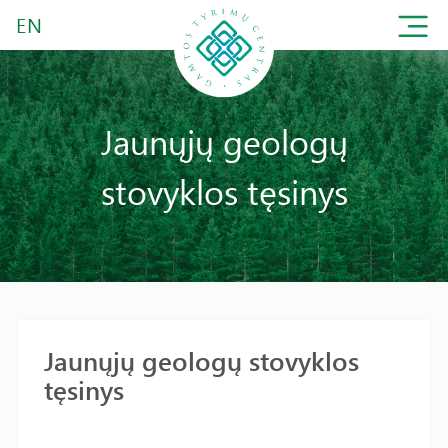
EN
Jaunųjų geologų
stovyklos tęsinys
Jaunųjų geologų stovyklos
tęsinys