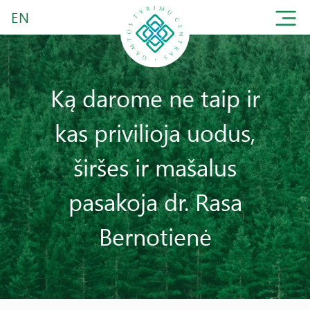
EN
Ką darome ne taip ir
kas privilioja uodus,
širšes ir mašalus
pasakoja dr. Rasa
Bernotienė