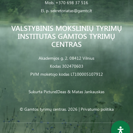
Mob.
+370 698 37 516
El. p.
sekretoriatas@gamtc.lt
VALSTYBINIS MOKSLINIŲ TYRIMŲ
INSTITUTAS GAMTOS TYRIMŲ
CENTRAS
Akademijos g. 2, 08412 Vilnius
Kodas 302470603
PVM mokėtojo kodas LT100005107912
Sukurta
PictureIDeas
& Matas Jankauskas
© Gamtos tyrimų centras. 2026 |
Privatumo politika