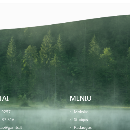
TAI
MENIU
2 9257
Mokslas
 37 516
Studijos
tas@gamtc.lt
Paslaugos