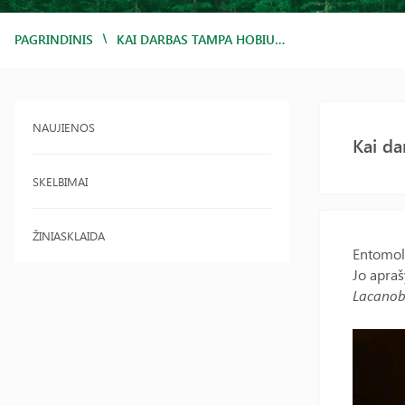
/
PAGRINDINIS
KAI DARBAS TAMPA HOBIU…
NAUJIENOS
Kai d
SKELBIMAI
ŽINIASKLAIDA
Entomolo
Jo apraš
Lacanobi
Video
grotuva