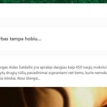
arbas tampa hobiu…
gas Aidas Saldaitis yra aprašęs daugiau kaip 450 naujų mokslui 
ytų drugių rūšių pavadinimai suprantami net tiems, kurie nemoka
a kitokia, Rasa litanga..
.
s