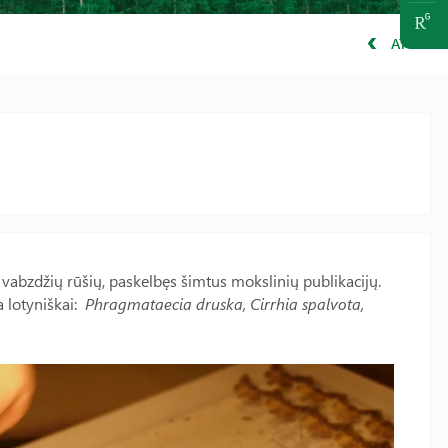
ATGAL
vabzdžių rūšių, paskelbęs šimtus mokslinių publikacijų.
 lotyniškai:
Phragmataecia druska, Cirrhia spalvota,