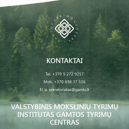
KONTAKTAI
Tel.
+370 5 272 9257
Mob.
+370 698 37 516
El. p.
sekretoriatas@gamtc.lt
VALSTYBINIS MOKSLINIŲ TYRIMŲ
INSTITUTAS GAMTOS TYRIMŲ
CENTRAS