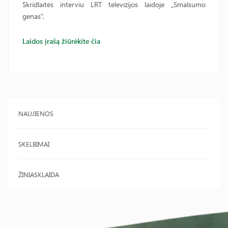
Skridlaitės interviu LRT televizijos laidoje „Smalsumo
genas“.
Laidos įrašą žiūrėkite čia
NAUJIENOS
SKELBIMAI
ŽINIASKLAIDA