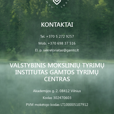
KONTAKTAI
Tel.
+370 5 272 9257
Mob.
+370 698 37 516
El. p.
sekretoriatas@gamtc.lt
VALSTYBINIS MOKSLINIŲ TYRIMŲ
INSTITUTAS GAMTOS TYRIMŲ
CENTRAS
Akademijos g. 2, 08412 Vilnius
Kodas 302470603
PVM mokėtojo kodas LT100005107912