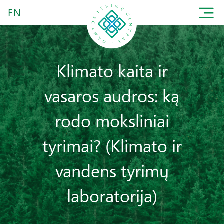
EN
Klimato kaita ir
vasaros audros: ką
rodo moksliniai
tyrimai? (Klimato ir
vandens tyrimų
laboratorija)