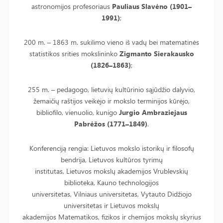
astronomijos profesoriaus
Pauliaus Slavėno (1901–
1991)
;
200 m. – 1863 m. sukilimo vieno iš vadų bei matematinės
statistikos srities mokslininko
Zigmanto Sierakausko
(1826–1863)
;
255 m. – pedagogo, lietuvių kultūrinio sąjūdžio dalyvio,
žemaičių raštijos veikėjo ir mokslo terminijos kūrėjo,
bibliofilo, vienuolio, kunigo
Jurgio Ambraziejaus
Pabrėžos (1771–1849)
.
Konferenciją rengia: Lietuvos mokslo istorikų ir filosofų
bendrija, Lietuvos kultūros tyrimų
institutas, Lietuvos mokslų akademijos Vrublevskių
biblioteka, Kauno technologijos
universitetas, Vilniaus universitetas, Vytauto Didžiojo
universitetas ir Lietuvos mokslų
akademijos Matematikos, fizikos ir chemijos mokslų skyrius