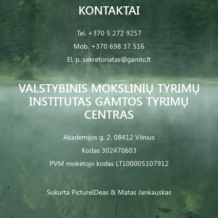
KONTAKTAI
Tel.
+370 5 272 9257
Mob.
+370 698 37 516
El. p.
sekretoriatas@gamtc.lt
VALSTYBINIS MOKSLINIŲ TYRIMŲ
INSTITUTAS GAMTOS TYRIMŲ
CENTRAS
Akademijos g. 2, 08412 Vilnius
Kodas 302470603
PVM mokėtojo kodas LT100005107912
Sukurta
PictureIDeas
& Matas Jankauskas