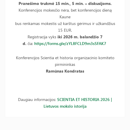
Pranešimo trukmė 15 min., 5 min. – diskusijoms.
Konferencijos mokesčio nėra, bet konferencijos dieną
Kaune
bus renkamas mokestis už karštus gėrimus ir užkandžius
15 EUR.
Registracija vyks
iki 2026 m. balandžio 7
d.
čia:
https://forms.gle/zYL8FCLD9m3sSFAK7
Konferencijos Scientia et historia organizacinio komiteto
pirmininkas
Ramūnas Kondratas
Daugiau informacijos:
SCIENTIA ET HISTORIA 2026 |
Lietuvos mokslo istorija