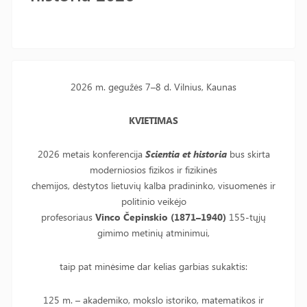
2026 m. gegužės 7–8 d. Vilnius, Kaunas
KVIETIMAS
2026 metais konferencija
Scientia et historia
bus skirta
moderniosios fizikos ir fizikinės
chemijos, dėstytos lietuvių kalba pradininko, visuomenės ir
politinio veikėjo
profesoriaus
Vinco Čepinskio (1871–1940)
155-tųjų
gimimo metinių atminimui,
taip pat minėsime dar kelias garbias sukaktis:
125 m. – akademiko, mokslo istoriko, matematikos ir