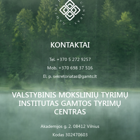
KONTAKTAI
Tel.
+370 5 272 9257
Mob.
+370 698 37 516
El. p.
sekretoriatas@gamtc.lt
VALSTYBINIS MOKSLINIŲ TYRIMŲ
INSTITUTAS GAMTOS TYRIMŲ
CENTRAS
Akademijos g. 2, 08412 Vilnius
Kodas 302470603