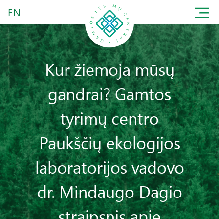
EN
Kur žiemoja mūsų
gandrai? Gamtos
tyrimų centro
Paukščių ekologijos
laboratorijos vadovo
dr. Mindaugo Dagio
straipsnis apie