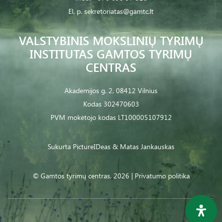
El. p.
sekretoriatas@gamtc.lt
VALSTYBINIS MOKSLINIŲ TYRIMŲ
INSTITUTAS GAMTOS TYRIMŲ
CENTRAS
Akademijos g. 2, 08412 Vilnius
Kodas 302470603
PVM mokėtojo kodas LT100005107912
Sukurta
PictureIDeas
& Matas Jankauskas
© Gamtos tyrimų centras. 2026 |
Privatumo politika