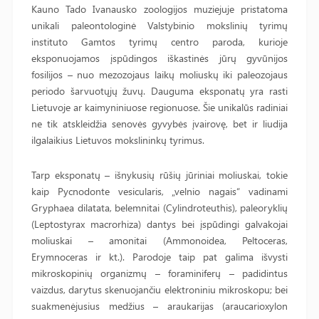
Kauno Tado Ivanausko zoologijos muziejuje pristatoma
unikali paleontologinė Valstybinio mokslinių tyrimų
instituto Gamtos tyrimų centro paroda, kurioje
eksponuojamos įspūdingos iškastinės jūrų gyvūnijos
fosilijos – nuo mezozojaus laikų moliuskų iki paleozojaus
periodo šarvuotųjų žuvų. Dauguma eksponatų yra rasti
Lietuvoje ar kaimyniniuose regionuose. Šie unikalūs radiniai
ne tik atskleidžia senovės gyvybės įvairovę, bet ir liudija
ilgalaikius Lietuvos mokslininkų tyrimus.
Tarp eksponatų – išnykusių rūšių jūriniai moliuskai, tokie
kaip Pycnodonte vesicularis, „velnio nagais“ vadinami
Gryphaea dilatata, belemnitai (Cylindroteuthis), paleoryklių
(Leptostyrax macrorhiza) dantys bei įspūdingi galvakojai
moliuskai – amonitai (Ammonoidea, Peltoceras,
Erymnoceras ir kt.). Parodoje taip pat galima išvysti
mikroskopinių organizmų – foraminiferų – padidintus
vaizdus, darytus skenuojančiu elektroniniu mikroskopu; bei
suakmenėjusius medžius – araukarijas (araucarioxylon