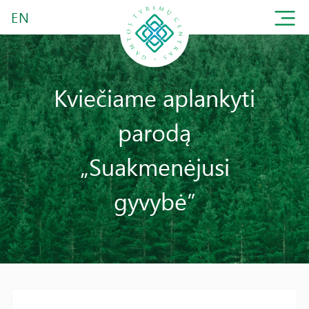
EN
Kviečiame aplankyti
parodą
„Suakmenėjusi
gyvybė”