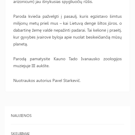
arizonicum) jau išnykusias spygliuočių rūšis.
Paroda kviečia pažvelgti į pasaulį, kuris egzistavo šimtus
milijonų metų prieš mus – kai Lietuvą dengė šiltos jūros, o
dabartinę žemę valdė nepažinti padarai. Tai kelionė į praeitį,
kur gyvybės įvairovė byloja apie nuolat besikeičiančią mūsų
planetą.
Parodą pamatysite Kauno Tado Ivanausko zoologijos
muziejuje III aukšte.
Nuotraukos autorius Pavel Starkevič.
NAUJIENOS
SKELBIMAI