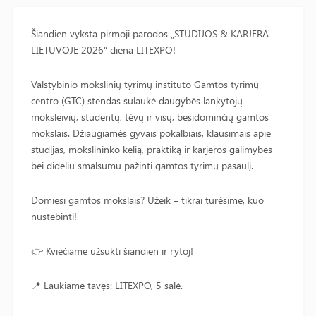
Šiandien vyksta pirmoji parodos „STUDIJOS & KARJERA
LIETUVOJE 2026“ diena LITEXPO!
Valstybinio mokslinių tyrimų instituto Gamtos tyrimų
centro (GTC) stendas sulaukė daugybės lankytojų –
moksleivių, studentų, tėvų ir visų, besidominčių gamtos
mokslais. Džiaugiamės gyvais pokalbiais, klausimais apie
studijas, mokslininko kelią, praktiką ir karjeros galimybes
bei dideliu smalsumu pažinti gamtos tyrimų pasaulį.
Domiesi gamtos mokslais? Užeik – tikrai turėsime, kuo
nustebinti!
👉 Kviečiame užsukti šiandien ir rytoj!
📍 Laukiame tavęs: LITEXPO, 5 salė.