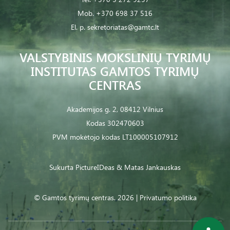
Mob.
+370 698 37 516
El. p.
sekretoriatas@gamtc.lt
VALSTYBINIS MOKSLINIŲ TYRIMŲ
INSTITUTAS GAMTOS TYRIMŲ
CENTRAS
Akademijos g. 2, 08412 Vilnius
Kodas 302470603
PVM mokėtojo kodas LT100005107912
Sukurta
PictureIDeas
& Matas Jankauskas
© Gamtos tyrimų centras. 2026 |
Privatumo politika