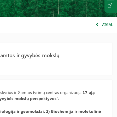
ATGAL
 gamtos ir gyvybės mokslų
 skyrius ir Gamtos tyrimų centras organizuoja
17-ąją
 gyvybės mokslų perspektyvos“.
biologija ir geomokslai, 2) Biochemija ir molekulinė