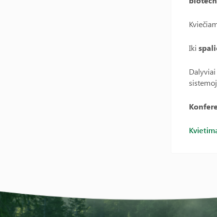
biotech
Kviečiam
Iki
spali
Dalyviai
sistemo
Konfere
Kvietim