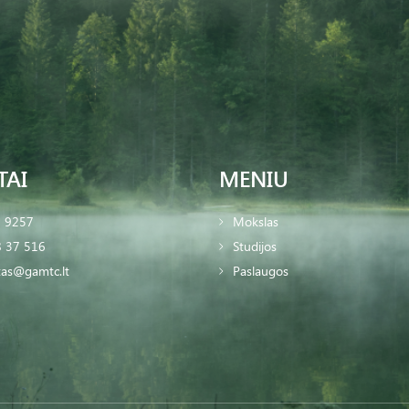
TAI
MENIU
2 9257
Mokslas
 37 516
Studijos
tas@gamtc.lt
Paslaugos