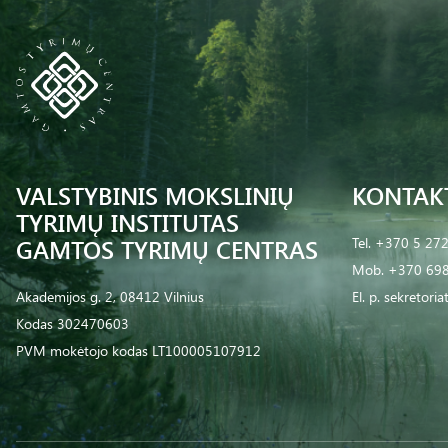
VALSTYBINIS MOKSLINIŲ
KONTAK
TYRIMŲ INSTITUTAS
GAMTOS TYRIMŲ CENTRAS
Tel.
+370 5 27
Mob.
+370 698
Akademijos g. 2, 08412 Vilnius
El. p.
sekretoria
Kodas 302470603
PVM mokėtojo kodas LT100005107912