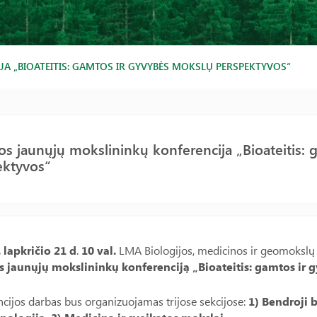
A „BIOATEITIS: GAMTOS IR GYVYBĖS MOKSLŲ PERSPEKTYVOS“
os jaunųjų mokslininkų konferencija „Bioateitis:
ektyvos“
 lapkričio 21 d
.
10 val.
LMA Biologijos, medicinos ir geomokslų
s jaunųjų mokslininkų konferenciją „Bioateitis: gamtos ir
cijos darbas bus organizuojamas trijose sekcijose:
1) Bendroji 