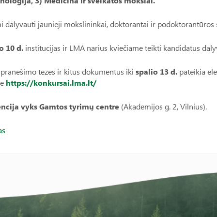
nologija, 3) Medicina ir sveikatos mokslai.
i dalyvauti jaunieji mokslininkai, doktorantai ir podoktorantūros
o 10 d.
institucijas ir LMA narius kviečiame teikti kandidatus daly
 pranešimo tezes ir kitus dokumentus iki
spalio 13 d.
pateikia el
je
https://konkursai.lma.lt/
ncija vyks Gamtos tyrimų centre
(Akademijos g. 2, Vilnius).
as