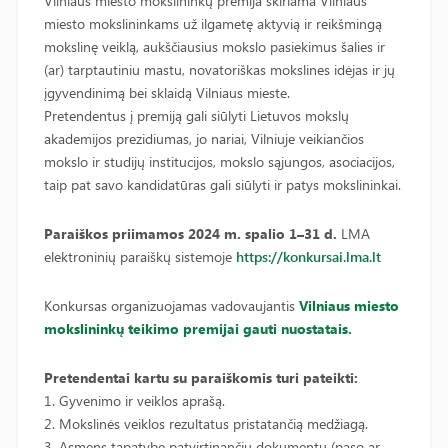
Vilniaus miesto mokslininkų premija skiriama Vilniaus
miesto mokslininkams už ilgametę aktyvią ir reikšmingą
mokslinę veiklą, aukščiausius mokslo pasiekimus šalies ir
(ar) tarptautiniu mastu, novatoriškas mokslines idėjas ir jų
įgyvendinimą bei sklaidą Vilniaus mieste.
Pretendentus į premiją gali siūlyti Lietuvos mokslų
akademijos prezidiumas, jo nariai, Vilniuje veikiančios
mokslo ir studijų institucijos, mokslo sąjungos, asociacijos,
taip pat savo kandidatūras gali siūlyti ir patys mokslininkai.
Paraiškos priimamos 2024 m. spalio 1–31 d.
LMA
elektroninių paraiškų sistemoje
https://konkursai.lma.lt
Konkursas organizuojamas vadovaujantis
Vilniaus miesto
mokslininkų teikimo premijai gauti nuostatais.
Pretendentai kartu su paraiškomis turi pateikti:
1. Gyvenimo ir veiklos aprašą.
2. Mokslinės veiklos rezultatus pristatančią medžiagą.
3. Asmens tapatybę patvirtinančių dokumentų (paso ar