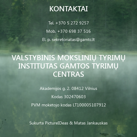
KONTAKTAI
Tel.
+370 5 272 9257
Mob.
+370 698 37 516
El. p.
sekretoriatas@gamtc.lt
VALSTYBINIS MOKSLINIŲ TYRIMŲ
INSTITUTAS GAMTOS TYRIMŲ
CENTRAS
Akademijos g. 2, 08412 Vilnius
Kodas 302470603
PVM mokėtojo kodas LT100005107912
Sukurta
PictureIDeas
& Matas Jankauskas