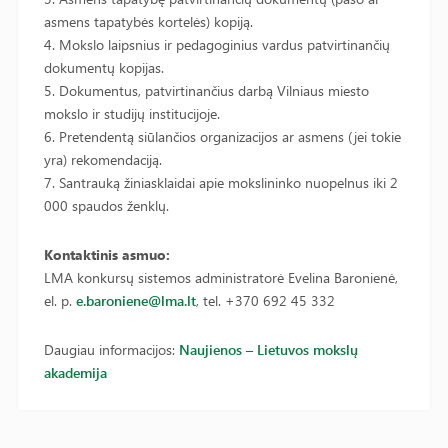
asmens tapatybės kortelės) kopiją.
4. Mokslo laipsnius ir pedagoginius vardus patvirtinančių
dokumentų kopijas.
5. Dokumentus, patvirtinančius darbą Vilniaus miesto
mokslo ir studijų institucijoje.
6. Pretendentą siūlančios organizacijos ar asmens (jei tokie
yra) rekomendaciją.
7. Santrauką žiniasklaidai apie mokslininko nuopelnus iki 2
000 spaudos ženklų.
Kontaktinis asmuo:
LMA konkursų sistemos administratorė Evelina Baronienė,
el. p.
e.baroniene@lma.lt
, tel. +370 692 45 332
Daugiau informacijos:
Naujienos – Lietuvos mokslų
akademija