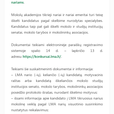
nariams
.
Mokslų akademijos tikrieji nariai ir nariai emeritai turi teisę
iškelti kandidatus pagal skelbime nurodytas specialybes.
Kandidatus taip pat gali iškelti mokslo ir studijų institucijų
senatai, mokslo tarybos ir mokslininkų asociacijos.
Dokumentai teikiami elektroninėje paraiškų registravimo
sistemoje spalio 14 d. – lapkričio 13 d.
adresu
https://konkursai.lma.lt/
.
Teikiami šie suskaitmeninti dokumentai ir informacija:
– LMA nario (-ių), keliančio (-ių) kandidatą, motyvacinis
raštas arba kandidatą iškeliančios mokslo studijų
institucijos senato, mokslo tarybos, mokslininkų asociacijos
posėdžio protokolo išrašas, nurodant iškėlimo motyvus;
– išsami informacija apie kandidato į LMA tikruosius narius
mokslinę veiklą pagal LMA narių visuotinio susirinkimo
nustatytus reikalavimus;