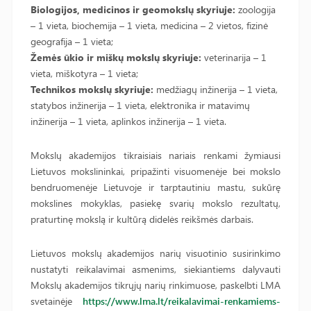
Biologijos, medicinos ir geomokslų skyriuje:
zoologija
– 1 vieta, biochemija – 1 vieta, medicina – 2 vietos, fizinė
geografija – 1 vieta;
Žemės ūkio ir miškų mokslų skyriuje:
veterinarija – 1
vieta, miškotyra – 1 vieta;
Technikos mokslų skyriuje:
medžiagų inžinerija – 1 vieta,
statybos inžinerija – 1 vieta, elektronika ir matavimų
inžinerija – 1 vieta, aplinkos inžinerija – 1 vieta.
Mokslų akademijos tikraisiais nariais renkami žymiausi
Lietuvos mokslininkai, pripažinti visuomenėje bei mokslo
bendruomenėje Lietuvoje ir tarptautiniu mastu, sukūrę
mokslines mokyklas, pasiekę svarių mokslo rezultatų,
praturtinę mokslą ir kultūrą didelės reikšmės darbais.
Lietuvos mokslų akademijos narių visuotinio susirinkimo
nustatyti reikalavimai asmenims, siekiantiems dalyvauti
Mokslų akademijos tikrųjų narių rinkimuose, paskelbti LMA
svetainėje
https://www.lma.lt/reikalavimai-renkamiems-