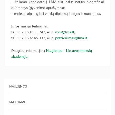
– keliamo kandidato į LMA tikruosius narius biografiniai
duomenys (gyvenimo aprašymas);
– mokslo laipsnių bei vardų diplomų kopijos ir nuotrauka.
Informacija teikiama:
tel. +370 601 11 742, el. p.
mos@lma.lt
,
tel. +370 692 45 332, el. p.
prezidiumas@lma.lt
Daugiau informacijos:
Naujienos – Lietuvos mokslų
akademija
NAUJIENOS
SKELBIMAI