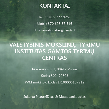
KONTAKTAI
Tel.
+370 5 272 9257
Mob.
+370 698 37 516
El. p.
sekretoriatas@gamtc.lt
VALSTYBINIS MOKSLINIŲ TYRIMŲ
INSTITUTAS GAMTOS TYRIMŲ
CENTRAS
Akademijos g. 2, 08412 Vilnius
Kodas 302470603
PVM mokėtojo kodas LT100005107912
Sukurta
PictureIDeas
& Matas Jankauskas