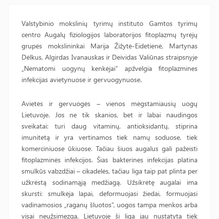
Valstybinio mokslinių tyrimų instituto Gamtos tyrimų
centro Augalų fiziologijos laboratorijos fitoplazmų tyrėjų
grupės mokslininkai Marija Žižytė-Eidetienė, Martynas
Dėlkus, Algirdas Ivanauskas ir Deividas Valiūnas straipsnyje
„Nematomi uogynų kenkėjai“ apžvelgia fitoplazmines
infekcijas avietynuose ir gervuogynuose.
Avietės ir gervuogės – vienos mėgstamiausių uogų
Lietuvoje. Jos ne tik skanios, bet ir labai naudingos
sveikatai: turi daug vitaminų, antioksidantų, stiprina
imunitetą ir yra vertinamos tiek namų soduose, tiek
komerciniuose ūkiuose. Tačiau šiuos augalus gali pažeisti
fitoplazminės infekcijos. Šias bakterines infekcijas platina
smulkūs vabzdžiai – cikadelės, tačiau liga taip pat plinta per
užkrėstą sodinamąją medžiagą. Užsikrėtę augalai ima
skursti: smulkėja lapai, deformuojasi žiedai, formuojasi
vadinamosios „raganų šluotos“, uogos tampa menkos arba
visai neužsimezga. Lietuvoje ši liga jau nustatyta tiek