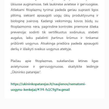
ūkiuose auginamose, tiek laukinėse avietėse ir gervuogėse.
Atliekami fitoplazmų tyrimai padeda geriau suprasti ligos
plitimą, siekiant apsaugoti uogų ūkių produktyvumą ir
biologinę įvairovę. Kadangi veiksmingų kovos būdų su
fitoplazmomis nėra, pagrindinė kontrolės priemonė išlieka
prevencija: sodinti tik sertifikuotus sodinukus, stebėti
augalus, laiku pašalinti įtartinus krūmus ir tinkamai
prižiūrėti uogynus. Atsakinga priežiūra padeda apsaugoti
derlių ir išlaikyti sveikus uogynus ateityje.
Plačiau apie fitoplazmas, sukeliančias lėtines ligas
avietynuose ir gervuogynuose, skaitykite leidinyje
„Ūkininko patarėjas“.
https://ukininkopatarejas.lt/naujienos/nematomi-
uogynu-kenkejai/#.Y4-fs1C9gYw.gmail