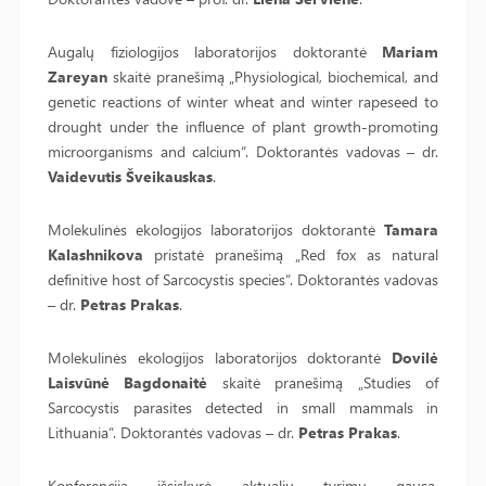
Augalų fiziologijos laboratorijos doktorantė
Mariam
Zareyan
skaitė pranešimą „Physiological, biochemical, and
genetic reactions of winter wheat and winter rapeseed to
drought under the influence of plant growth-promoting
microorganisms and calcium“. Doktorantės vadovas – dr.
Vaidevutis Šveikauskas
.
Molekulinės ekologijos laboratorijos doktorantė
Tamara
Kalashnikova
pristatė pranešimą „Red fox as natural
definitive host of Sarcocystis species“. Doktorantės vadovas
– dr.
Petras Prakas
.
Molekulinės ekologijos laboratorijos doktorantė
Dovilė
Laisvūnė Bagdonaitė
skaitė pranešimą „Studies of
Sarcocystis parasites detected in small mammals in
Lithuania“. Doktorantės vadovas – dr.
Petras Prakas
.
Konferencija išsiskyrė aktualių tyrimų gausa,