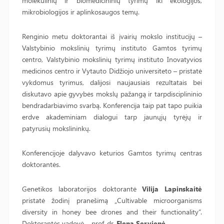
molekulinių ir biomedicininių tyrimų iki ekologijos,
mikrobiologijos ir aplinkosaugos temų.
Renginio metu doktorantai iš įvairių mokslo institucijų –
Valstybinio mokslinių tyrimų instituto Gamtos tyrimų
centro, Valstybinio mokslinių tyrimų instituto Inovatyvios
medicinos centro ir
Vytauto Didžiojo universiteto
– pristatė
vykdomus tyrimus, dalijosi naujausiais rezultatais bei
diskutavo apie gyvybės mokslų pažangą ir tarpdisciplininio
bendradarbiavimo svarbą. Konferencija taip pat tapo puikia
erdve akademiniam dialogui tarp jaunųjų tyrėjų ir
patyrusių mokslininkų.
Konferencijoje dalyvavo keturios
Gamtos tyrimų centras
doktorantės.
Genetikos laboratorijos doktorantė
Vilija Lapinskaitė
pristatė žodinį pranešimą „Cultivable microorganisms
diversity in honey bee drones and their functionality“.
Doktorantės vadovė – prof. dr.
Elena Servienė
.