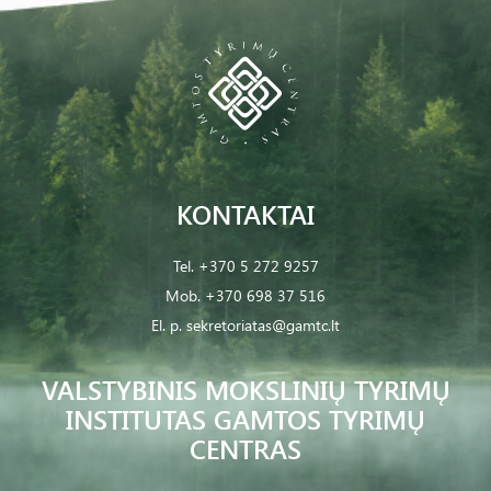
KONTAKTAI
Tel.
+370 5 272 9257
Mob.
+370 698 37 516
El. p.
sekretoriatas@gamtc.lt
VALSTYBINIS MOKSLINIŲ TYRIMŲ
INSTITUTAS GAMTOS TYRIMŲ
CENTRAS