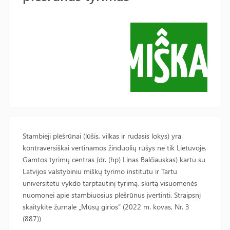
Stambieji plėšrūnai (lūšis, vilkas ir rudasis lokys) yra
kontraversiškai vertinamos žinduolių rūšys ne tik Lietuvoje.
Gamtos tyrimų centras (dr. (hp) Linas Balčiauskas) kartu su
Latvijos valstybiniu miškų tyrimo institutu ir Tartu
universitetu vykdo tarptautinį tyrimą, skirtą visuomenės
nuomonei apie stambiuosius plėšrūnus įvertinti. Straipsnį
skaitykite žurnale „Mūsų girios“ (2022 m. kovas, Nr. 3
(887))