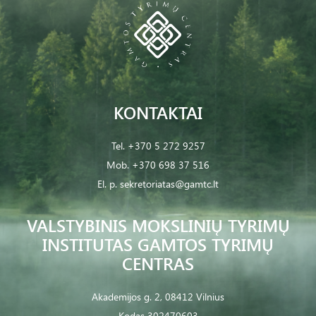
KONTAKTAI
Tel.
+370 5 272 9257
Mob.
+370 698 37 516
El. p.
sekretoriatas@gamtc.lt
VALSTYBINIS MOKSLINIŲ TYRIMŲ
INSTITUTAS GAMTOS TYRIMŲ
CENTRAS
Akademijos g. 2, 08412 Vilnius
Kodas 302470603