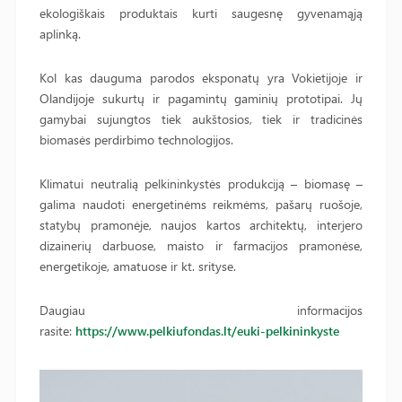
ekologiškais produktais kurti saugesnę gyvenamąją
aplinką.
Kol kas dauguma parodos eksponatų yra Vokietijoje ir
Olandijoje sukurtų ir pagamintų gaminių prototipai. Jų
gamybai sujungtos tiek aukštosios, tiek ir tradicinės
biomasės perdirbimo technologijos.
Klimatui neutralią pelkininkystės produkciją – biomasę –
galima naudoti energetinėms reikmėms, pašarų ruošoje,
statybų pramonėje, naujos kartos architektų, interjero
dizainerių darbuose, maisto ir farmacijos pramonėse,
energetikoje, amatuose ir kt. srityse.
Daugiau informacijos
rasite:
https://www.pelkiufondas.lt/euki-pelkininkyste