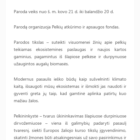
Paroda veiks nuo š. m. kovo 21 d. iki balandžio 20 d.
Parodą organizuoja Pelkių atkūrimo ir apsaugos fondas.
Parodos tikslas – suteikti visuomenei žinių apie pelkių
teikiamas ekosistemines paslaugas ir naujos kartos
gaminius, pagamintus iš šlapiose pelkėse ir durpynuose
užaugintos augalų biomasės.
Modernus pasaulis ieško būdų kaip sušvelninti klimato
kaitą, išsaugoti mūsų ekosistemas ir išmokti jas naudoti ir
gyventi greta jų taip, kad gamtinė aplinka patirtų kuo
mažiau žalos.
Pelkininkystė – tvarus ūkininkavimas šlapiuose durpiniuose
dirvožemiuose – viena iš galimybių padaryti pasaulį
tvaresnį, siekti Europos žaliojo kurso tikslų įgyvendinimo,
skatinti žmones būti atsakingesniais už savo pasirinkimus ir