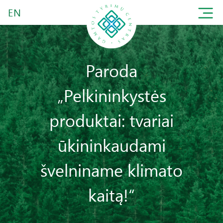
EN
Paroda
„Pelkininkystės
produktai: tvariai
ūkininkaudami
švelniname klimato
kaitą!“