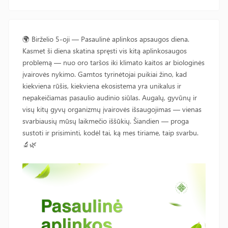
🌍 Birželio 5-oji — Pasaulinė aplinkos apsaugos diena.
Kasmet ši diena skatina spręsti vis kitą aplinkosaugos
problemą — nuo oro taršos iki klimato kaitos ar biologinės
įvairovės nykimo. Gamtos tyrinėtojai puikiai žino, kad
kiekviena rūšis, kiekviena ekosistema yra unikalus ir
nepakeičiamas pasaulio audinio siūlas. Augalų, gyvūnų ir
visų kitų gyvų organizmų įvairovės išsaugojimas — vienas
svarbiausių mūsų laikmečio iššūkių. Šiandien — proga
sustoti ir prisiminti, kodėl tai, ką mes tiriame, taip svarbu.
🔬🌿