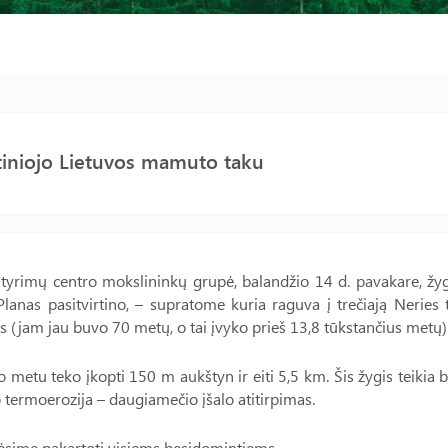
tiniojo Lietuvos mamuto taku
tyrimų centro mokslininkų grupė, balandžio 14 d. pavakare, žy
Planas pasitvirtino, – supratome kuria raguva į trečiają Neries
(jam jau buvo 70 metų, o tai įvyko prieš 13,8 tūkstančius metų)
 metu teko įkopti 150 m aukštyn ir eiti 5,5 km. Šis žygis teikia b
termoerozija – daugiamečio įšalo atitirpimas.
ėsime pakartoti visiems besidomintiems.