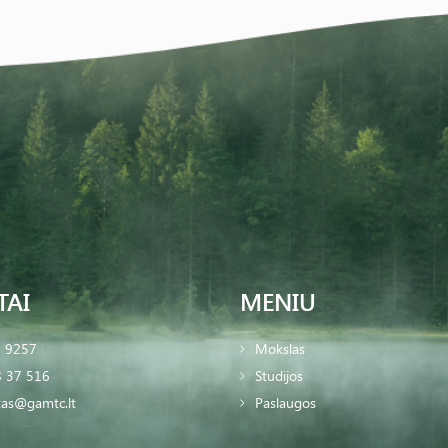
TAI
MENIU
2 9257
Mokslas
 37 516
Studijos
tas@gamtc.lt
Paslaugos