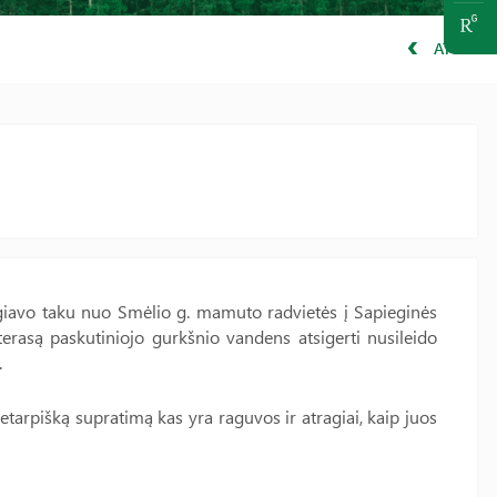
ATGAL
giavo taku nuo Smėlio g. mamuto radvietės į Sapieginės
 terasą paskutiniojo gurkšnio vandens atsigerti nusileido
.
etarpišką supratimą kas yra raguvos ir atragiai, kaip juos