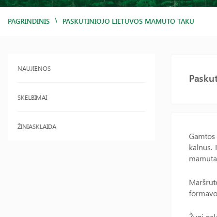
/
PAGRINDINIS
PASKUTINIOJO LIETUVOS MAMUTO TAKU
NAUJIENOS
Pasku
SKELBIMAI
ŽINIASKLAIDA
Gamtos 
kalnus. 
mamutas 
Maršruto
formavo 
Žygį gal