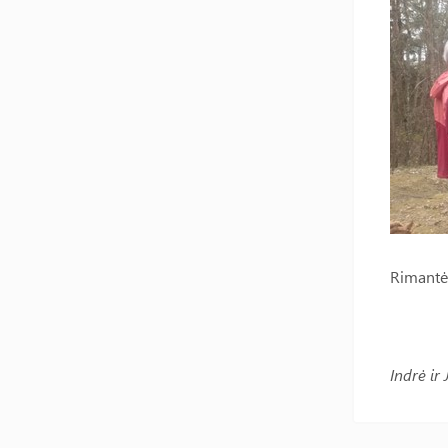
Rimantės
Indrė ir