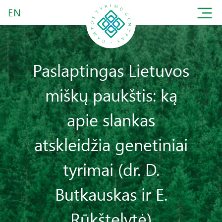
EN
Paslaptingas Lietuvos
miškų paukštis: ką
apie slankas
atskleidžia genetiniai
tyrimai (dr. D.
Butkauskas ir E.
Rūkštelytė)