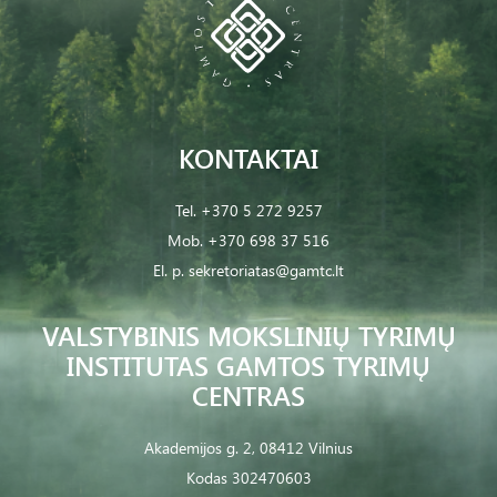
KONTAKTAI
Tel.
+370 5 272 9257
Mob.
+370 698 37 516
El. p.
sekretoriatas@gamtc.lt
VALSTYBINIS MOKSLINIŲ TYRIMŲ
INSTITUTAS GAMTOS TYRIMŲ
CENTRAS
Akademijos g. 2, 08412 Vilnius
Kodas 302470603