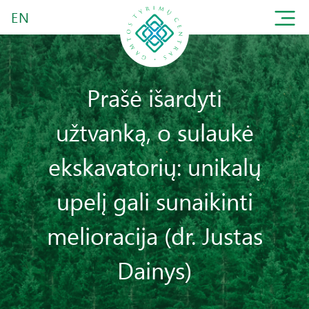
EN
Prašė išardyti
užtvanką, o sulaukė
ekskavatorių: unikalų
upelį gali sunaikinti
melioracija (dr. Justas
Dainys)