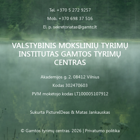
Tel.
+370 5 272 9257
Mob.
+370 698 37 516
El. p.
sekretoriatas@gamtc.lt
VALSTYBINIS MOKSLINIŲ TYRIMŲ
INSTITUTAS GAMTOS TYRIMŲ
CENTRAS
Akademijos g. 2, 08412 Vilnius
Kodas 302470603
PVM mokėtojo kodas LT100005107912
Sukurta
PictureIDeas
& Matas Jankauskas
© Gamtos tyrimų centras. 2026 |
Privatumo politika