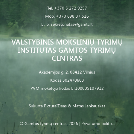
Tel.
+370 5 272 9257
Mob.
+370 698 37 516
El. p.
sekretoriatas@gamtc.lt
VALSTYBINIS MOKSLINIŲ TYRIMŲ
INSTITUTAS GAMTOS TYRIMŲ
CENTRAS
Akademijos g. 2, 08412 Vilnius
Kodas 302470603
PVM mokėtojo kodas LT100005107912
Sukurta
PictureIDeas
& Matas Jankauskas
© Gamtos tyrimų centras. 2026 |
Privatumo politika