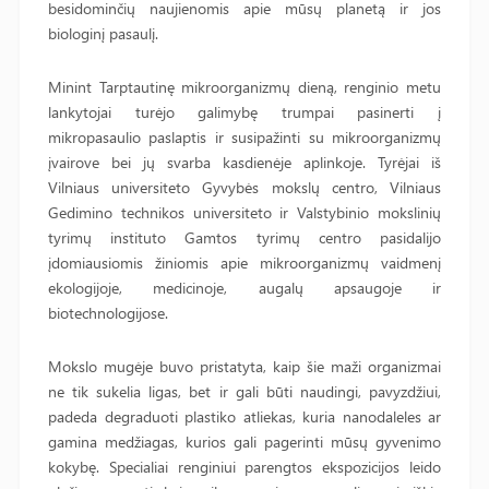
besidominčių naujienomis apie mūsų planetą ir jos
biologinį pasaulį.
Minint Tarptautinę mikroorganizmų dieną, renginio metu
lankytojai turėjo galimybę trumpai pasinerti į
mikropasaulio paslaptis ir susipažinti su mikroorganizmų
įvairove bei jų svarba kasdienėje aplinkoje. Tyrėjai iš
Vilniaus universiteto Gyvybės mokslų centro, Vilniaus
Gedimino technikos universiteto ir Valstybinio mokslinių
tyrimų instituto Gamtos tyrimų centro pasidalijo
įdomiausiomis žiniomis apie mikroorganizmų vaidmenį
ekologijoje, medicinoje, augalų apsaugoje ir
biotechnologijose.
Mokslo mugėje buvo pristatyta, kaip šie maži organizmai
ne tik sukelia ligas, bet ir gali būti naudingi, pavyzdžiui,
padeda degraduoti plastiko atliekas, kuria nanodaleles ar
gamina medžiagas, kurios gali pagerinti mūsų gyvenimo
kokybę. Specialiai renginiui parengtos ekspozicijos leido