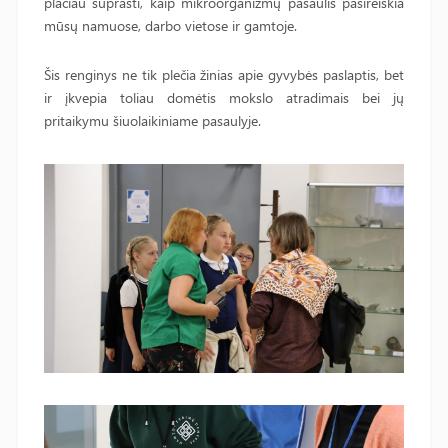
plačiau suprasti, kaip mikroorganizmų pasaulis pasireiškia
mūsų namuose, darbo vietose ir gamtoje.
Šis renginys ne tik plečia žinias apie gyvybės paslaptis, bet
ir įkvepia toliau domėtis mokslo atradimais bei jų
pritaikymu šiuolaikiniame pasaulyje.