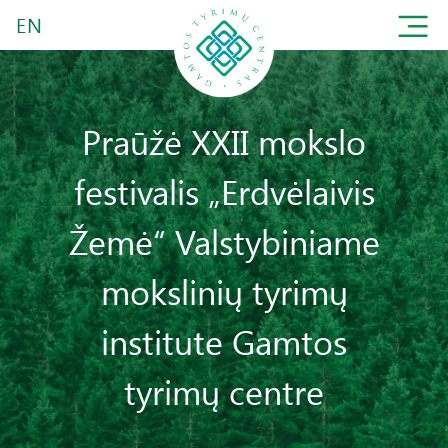
EN
Praūžė XXII mokslo
festivalis „Erdvėlaivis
Žemė“ Valstybiniame
mokslinių tyrimų
institute Gamtos
tyrimų centre