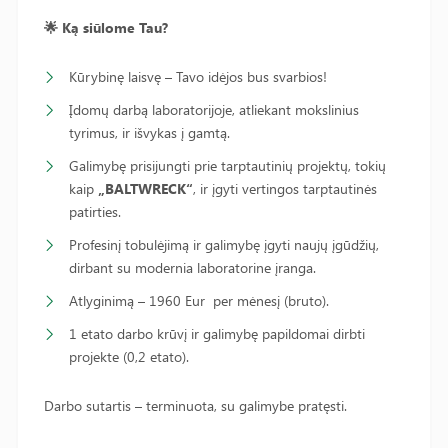
🌟
Ką siūlome Tau?
Kūrybinę laisvę – Tavo idėjos bus svarbios!
Įdomų darbą laboratorijoje, atliekant mokslinius
tyrimus, ir išvykas į gamtą.
Galimybę prisijungti prie tarptautinių projektų, tokių
kaip
„
BALTWRECK
“
, ir įgyti vertingos tarptautinės
patirties.
Profesinį tobulėjimą ir galimybę įgyti naujų įgūdžių,
dirbant su modernia laboratorine įranga.
Atlyginimą – 1960 Eur per mėnesį (bruto).
1 etato darbo krūvį ir galimybę papildomai dirbti
projekte (0,2 etato).
Darbo sutartis – terminuota, su galimybe pratęsti.