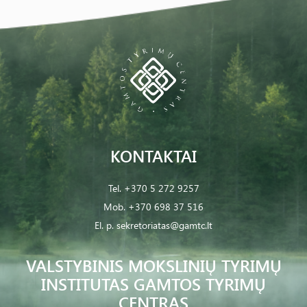
KONTAKTAI
Tel.
+370 5 272 9257
Mob.
+370 698 37 516
El. p.
sekretoriatas@gamtc.lt
VALSTYBINIS MOKSLINIŲ TYRIMŲ
INSTITUTAS GAMTOS TYRIMŲ
CENTRAS