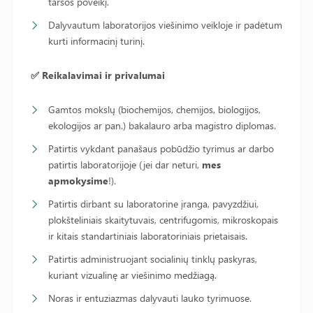
taršos poveikį.
Dalyvautum laboratorijos viešinimo veikloje ir padėtum
kurti informacinį turinį.
✅
Reikalavimai ir privalumai
Gamtos mokslų (biochemijos, chemijos, biologijos,
ekologijos ar pan.) bakalauro arba magistro diplomas.
Patirtis vykdant panašaus pobūdžio tyrimus ar darbo
patirtis laboratorijoje (jei dar neturi,
mes
apmokysime
!).
Patirtis dirbant su laboratorine įranga, pavyzdžiui,
plokšteliniais skaitytuvais, centrifugomis, mikroskopais
ir kitais standartiniais laboratoriniais prietaisais.
Patirtis administruojant socialinių tinklų paskyras,
kuriant vizualinę ar viešinimo medžiagą.
Noras ir entuziazmas dalyvauti lauko tyrimuose.