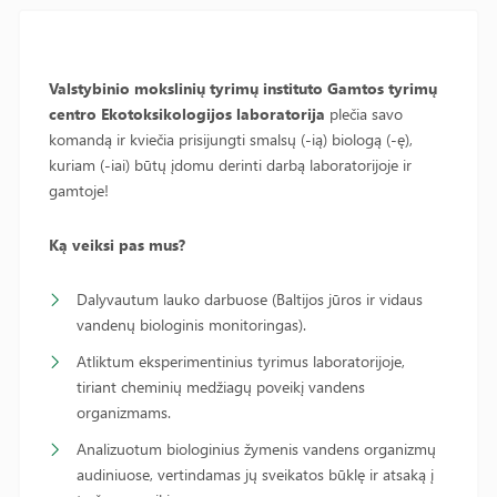
Valstybinio mokslinių tyrimų instituto Gamtos tyrimų
centro Ekotoksikologijos laboratorija
plečia savo
komandą ir kviečia prisijungti smalsų (-ią) biologą (-ę),
kuriam (-iai) būtų įdomu derinti darbą laboratorijoje ir
gamtoje!
Ką veiksi pas mus?
Dalyvautum lauko darbuose (Baltijos jūros ir vidaus
vandenų biologinis monitoringas).
Atliktum eksperimentinius tyrimus laboratorijoje,
tiriant cheminių medžiagų poveikį vandens
organizmams.
Analizuotum biologinius žymenis vandens organizmų
audiniuose, vertindamas jų sveikatos būklę ir atsaką į