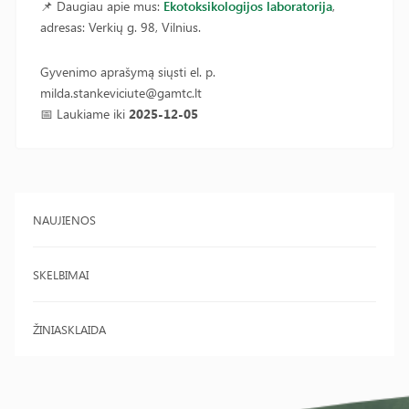
📌 Daugiau apie mus:
Ekotoksikologijos laboratorija
,
adresas: Verkių g. 98, Vilnius.
Gyvenimo aprašymą siųsti el. p.
milda.stankeviciute@gamtc.lt
📅 Laukiame iki
2025-12-05
NAUJIENOS
SKELBIMAI
ŽINIASKLAIDA