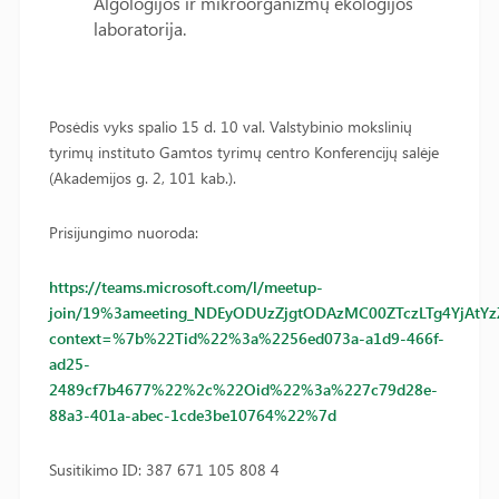
Algologijos ir mikroorganizmų ekologijos
laboratorija.
Posėdis vyks spalio 15 d. 10 val. Valstybinio mokslinių
tyrimų instituto Gamtos tyrimų centro Konferencijų salėje
(Akademijos g. 2, 101 kab.).
Prisijungimo nuoroda:
https://teams.microsoft.com/l/meetup-
join/19%3ameeting_NDEyODUzZjgtODAzMC00ZTczLTg4YjAtYzZ
context=%7b%22Tid%22%3a%2256ed073a-a1d9-466f-
ad25-
2489cf7b4677%22%2c%22Oid%22%3a%227c79d28e-
88a3-401a-abec-1cde3be10764%22%7d
Susitikimo ID: 387 671 105 808 4