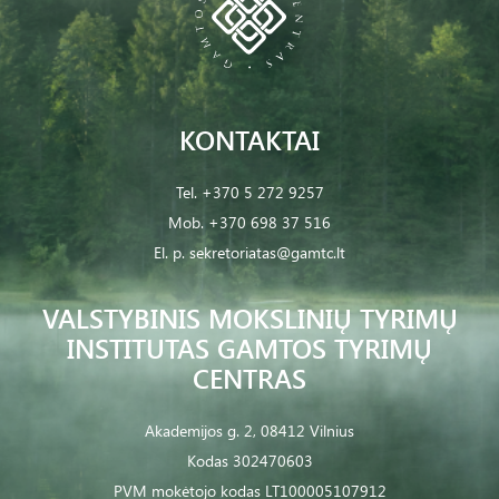
KONTAKTAI
Tel.
+370 5 272 9257
Mob.
+370 698 37 516
El. p.
sekretoriatas@gamtc.lt
VALSTYBINIS MOKSLINIŲ TYRIMŲ
INSTITUTAS GAMTOS TYRIMŲ
CENTRAS
Akademijos g. 2, 08412 Vilnius
Kodas 302470603
PVM mokėtojo kodas LT100005107912