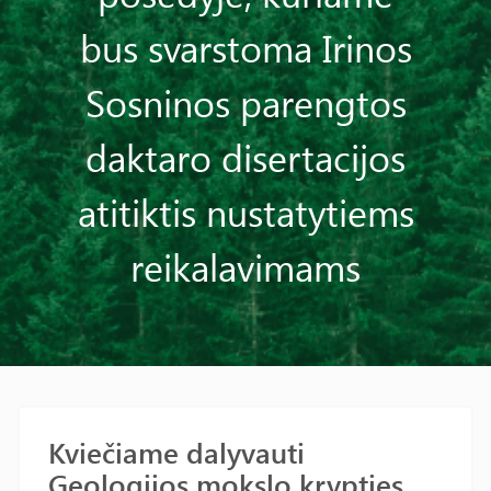
bus svarstoma Irinos
Sosninos parengtos
daktaro disertacijos
atitiktis nustatytiems
reikalavimams
Kviečiame dalyvauti
Geologijos mokslo krypties