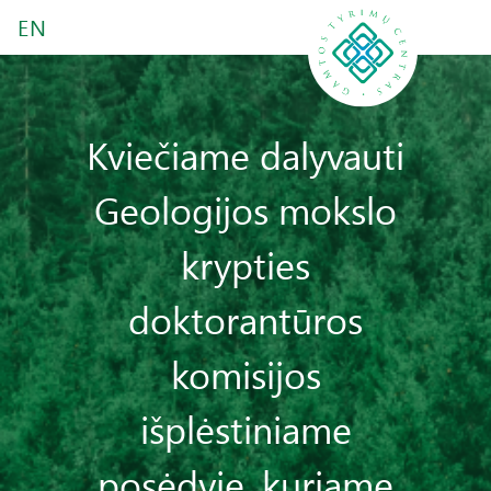
EN
Kviečiame dalyvauti
Geologijos mokslo
krypties
doktorantūros
komisijos
išplėstiniame
posėdyje, kuriame