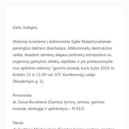
Gerb. kolegos,
Maloniai kviečiame į doktorantės Eglės Malachovskienės
parengtos daktaro disertacijos „Mikromicetų destrukcinė
veikla, skaidant sėmenų aliejaus polimerų kompozitus su
organinių gamybos atliekų užpildais, ir jos priklausomybė
nuo aplinkos veiksnių” gynimo posėdį, kuris įvyks 2024 m.
birželio 12 d. 11.00 val. GTC Konferencijų salėje
(Akademijos g. 2).
Pirmininkė:
dr. Daiva Burokienė (Gamtos tyrimų centras, gamtos
mokslai, ekologija ir aplinkotyra – N 012)
Nariai: