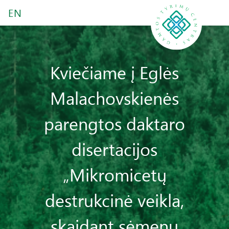
EN
Kviečiame į Eglės
Malachovskienės
parengtos daktaro
disertacijos
„Mikromicetų
destrukcinė veikla,
skaidant sėmenų