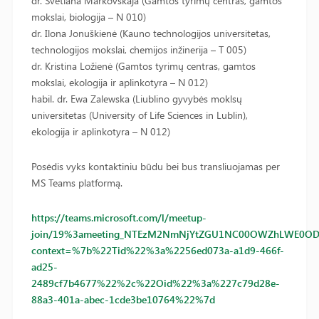
dr. Svetlana Markovskaja (Gamtos tyrimų centras, gamtos
mokslai, biologija – N 010)
dr. Ilona Jonuškienė (Kauno technologijos universitetas,
technologijos mokslai, chemijos inžinerija – T 005)
dr. Kristina Ložienė (Gamtos tyrimų centras, gamtos
mokslai, ekologija ir aplinkotyra – N 012)
habil. dr. Ewa Zalewska (Liublino gyvybės moklsų
universitetas (University of Life Sciences in Lublin),
ekologija ir aplinkotyra – N 012)
Posėdis vyks kontaktiniu būdu bei bus transliuojamas per
MS Teams platformą.
https://teams.microsoft.com/l/meetup-
join/19%3ameeting_NTEzM2NmNjYtZGU1NC00OWZhLWE0ODQt
context=%7b%22Tid%22%3a%2256ed073a-a1d9-466f-
ad25-
2489cf7b4677%22%2c%22Oid%22%3a%227c79d28e-
88a3-401a-abec-1cde3be10764%22%7d