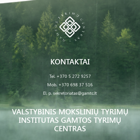
KONTAKTAI
Tel.
+370 5 272 9257
Mob.
+370 698 37 516
El. p.
sekretoriatas@gamtc.lt
VALSTYBINIS MOKSLINIŲ TYRIMŲ
INSTITUTAS GAMTOS TYRIMŲ
CENTRAS