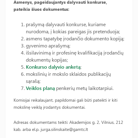
Asmenys, pageidaujantys dalyvauti konkurse,
pateikia šiuos dokumentus:
prašymą dalyvauti konkurse, kuriame
nurodoma, į kokias pareigas jis pretenduoja;
asmens tapatybę įrodančio dokumento kopiją;
gyvenimo aprašymą;
išsilavinimą ir profesinę kvalifikaciją įrodančių
dokumentų kopijas;
Konkurso dalyvio anketą
;
mokslinių ir mokslo sklaidos publikacijų
sąrašą;
Veiklos planą
penkerių metų laikotarpiui.
Komisijai reikalaujant, papildomai gali būti pateikti ir kiti
mokslinę veiklą įrodantys dokumentai.
Adresas dokumentams teikti: Akademijos g. 2, Vilnius, 212
kab. arba el.p. jurga.silinskaite@gamtc.lt