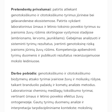
Pretendentų privalumai:
patirtis atliekant
genotoksiškumo ir citotoksiškumo tyrimus jūrinėse bei
gėlavandenėse ekosistemose. Patirtis vykdant
laboratorinius ūmaus ir lėtinio toksinio poveikio tyrimus su
įvairiomis žuvų rūšimis skirtingose vystymosi stadijose
(embrionams, lervoms, jaunikliams). Gebėjimas analizuoti ir
sisteminti tyrimų rezultatus, įvertinti genotoksinę riziką
įvairioms jūrinių žuvų rūšims. Kompetencija apibendrinti
tyrimų duomenis ir publikuoti rezultatus recenzuojamuose
mokslo leidiniuose.
Darbo pobūdis:
genotoksiškumo ir citotoksiškumo
biožymenų atsako tyrimai įvairiose žuvų ir moliuskų rūšyse,
taikant branduolio pažaidų ir kometų analizės metodus.
Laboratoriniai cheminių medžiagų toksiškumo tyrimai,
vertinant ūmaus ir lėtinio poveikio efektus žuvų
ontogenezėje. Gautų tyrimų duomenų analizė ir
interpretacija tarpdisciplininiame kontekste; mokslinių