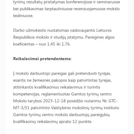
tyrimų rezultatų pristatymas konferencijose ir seminaruose
bei publikavimas tarptautiniuose recenzuojamuose mokslo
leidiniuose.
Darbo užmokestis nustatomas vadovaujantis Lietuvos
Respublikos mokslo ir studijų įstatymu. Pareiginės algos
koeficientas – nuo 1,45 iki 1,76.
Reikalavimai pretendentams:
Į mokslo darbuotojo pareigas gali pretenduoti tyrėjas,
esantis ne žemesnės pakopos kaip patvirtintas tyrėjas,
atitinkantis kvalifikacinius reikalavimus ir turintis
kompetencijas, reglamentuotas Gamtos tyrimų centro
Mokslo tarybos 2023-12-18 posėdžio nutarimu Nr. GTC-
MT-3/31 patvirtinto Valstybinio mokslinių tyrimų instituto
Gamtos tyrimų centro mokslo darbuotojų pareigybių
kvalifikacinių reikalavimų aprašo 12 punkte.