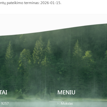
tų pateikimo terminas: 2026-01-15.
TAI
MENIU
2 9257
Mokslas