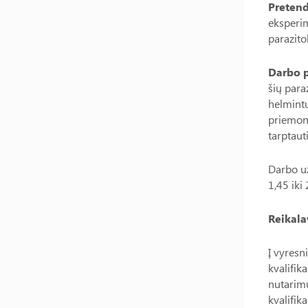
Pretend
eksperim
parazito
Darbo 
šių para
helmintų
priemoni
tarptaut
Darbo už
1,45 iki 
Reikala
Į vyresn
kvalifik
nutarimu
kvalifik