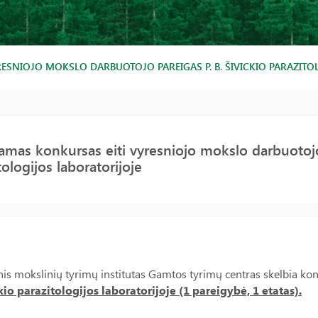
ESNIOJO MOKSLO DARBUOTOJO PAREIGAS P. B. ŠIVICKIO PARAZITO
amas konkursas eiti vyresniojo mokslo darbuotojo 
tologijos laboratorijoje
nis mokslinių tyrimų institutas Gamtos tyrimų centras skelbia kon
kio parazitologijos laboratorijoje (1 pareigybė, 1 etatas).