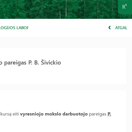
LOGIJOS LABORATORIJOJE
ATGAL
pareigas P. B. Šivickio
kursą eiti
vyresniojo
mokslo darbuotojo
pareigas
P.