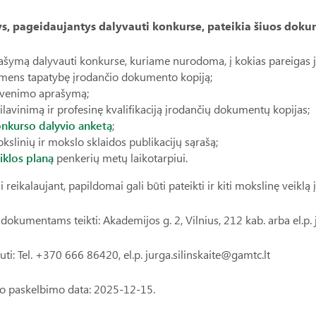
, pageidaujantys dalyvauti konkurse, pateikia šiuos doku
ašymą dalyvauti konkurse, kuriame nurodoma, į kokias pareigas j
mens tapatybę įrodančio dokumento kopiją;
venimo aprašymą;
silavinimą ir profesinę kvalifikaciją įrodančių dokumentų kopijas;
nkurso dalyvio anketą
;
kslinių ir mokslo sklaidos publikacijų sąrašą;
iklos planą
penkerių metų laikotarpiui.
i reikalaujant, papildomai gali būti pateikti ir kiti mokslinę veikl
dokumentams teikti: Akademijos g. 2, Vilnius, 212 kab. arba el.p. 
auti: Tel. +370 666 86420, el.p. jurga.silinskaite@gamtc.lt
o paskelbimo data: 2025-12-15.