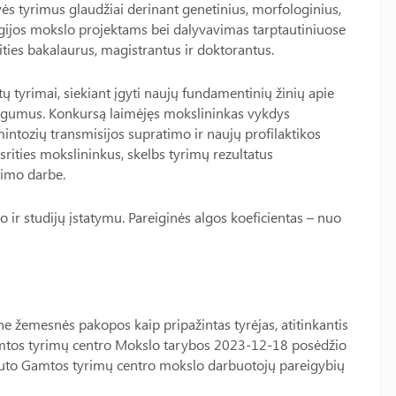
vės tyrimus glaudžiai derinant genetinius, morfologinius,
gijos mokslo projektams bei dalyvavimas tarptautiniuose
ities bakalaurus, magistrantus ir doktorantus.
ų tyrimai, siekiant įgyti naujų fundamentinių žinių apie
ningumus. Konkursą laimėjęs mokslininkas vykdys
mintozių transmisijos supratimo ir naujų profilaktikos
ities mokslininkus, skelbs tyrimų rezultatus
nimo darbe.
r studijų įstatymu. Pareiginės algos koeficientas – nuo
ne žemesnės pakopos kaip pripažintas tyrėjas, atitinkantis
 Gamtos tyrimų centro Mokslo tarybos 2023-12-18 posėdžio
ituto Gamtos tyrimų centro mokslo darbuotojų pareigybių