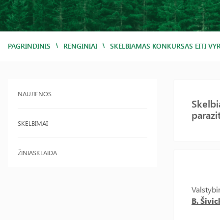
/
/
PAGRINDINIS
RENGINIAI
SKELBIAMAS KONKURSAS EITI VYR
NAUJIENOS
Skelbi
parazi
SKELBIMAI
ŽINIASKLAIDA
Valstybi
B. Šivic