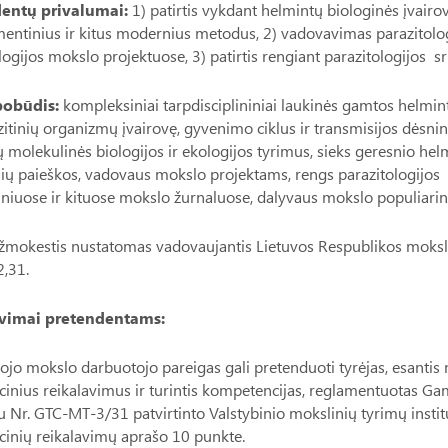
entų privalumai:
1) patirtis vykdant helmintų biologinės įvairo
entinius ir kitus modernius metodus, 2) vadovavimas parazitolo
logijos mokslo projektuose, 3) patirtis rengiant parazitologijos sr
pobūdis:
kompleksiniai tarpdisciplininiai laukinės gamtos helmint
zitinių organizmų įvairovę, gyvenimo ciklus ir transmisijos dės
 molekulinės biologijos ir ekologijos tyrimus, sieks geresnio hel
ų paieškos, vadovaus mokslo projektams, rengs parazitologijos sr
iniuose ir kituose mokslo žurnaluose, dalyvaus mokslo populiari
mokestis nustatomas vadovaujantis Lietuvos Respublikos mokslo i
2,31.
vimai pretendentams:
iojo mokslo darbuotojo pareigas gali pretenduoti tyrėjas, esantis 
acinius reikalavimus ir turintis kompetencijas, reglamentuotas
 Nr. GTC-MT-3/31 patvirtinto Valstybinio mokslinių tyrimų inst
acinių reikalavimų aprašo 10 punkte.