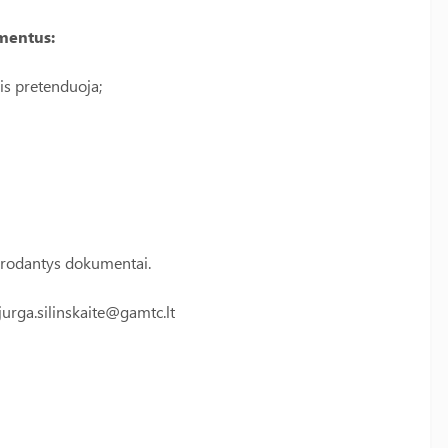
mentus:
is pretenduoja;
ą įrodantys dokumentai.
jurga.silinskaite@gamtc.lt