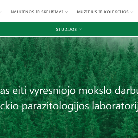
NAUJIENOS IR SKELBIMAI
MUZIEJUS IR KOLEKCIJOS
STUDIJOS
s eiti vyresniojo mokslo darbu
ickio parazitologijos laboratori