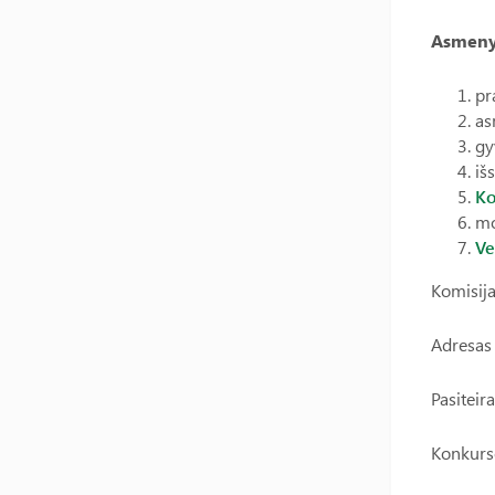
Asmenys
pr
as
gy
iš
Ko
mo
Ve
Komisija
Adresas 
Pasiteir
Konkurs