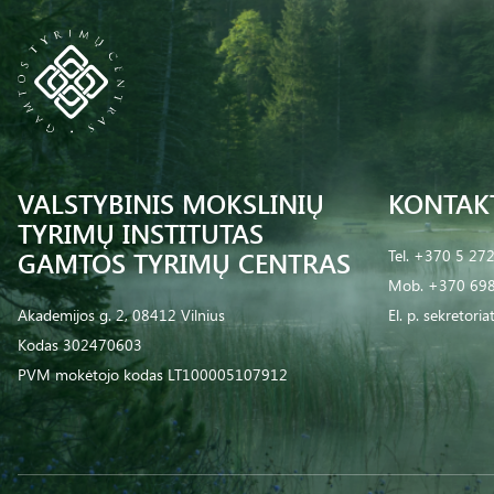
VALSTYBINIS MOKSLINIŲ
KONTAK
TYRIMŲ INSTITUTAS
GAMTOS TYRIMŲ CENTRAS
Tel.
+370 5 27
Mob.
+370 698
Akademijos g. 2, 08412 Vilnius
El. p.
sekretoria
Kodas 302470603
PVM mokėtojo kodas LT100005107912