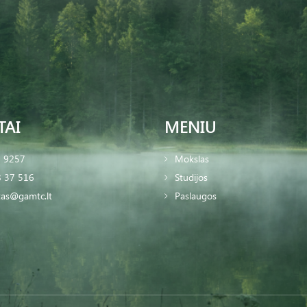
TAI
MENIU
2 9257
Mokslas
 37 516
Studijos
tas@gamtc.lt
Paslaugos