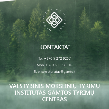
KONTAKTAI
Tel.
+370 5 272 9257
Mob.
+370 698 37 516
El. p.
sekretoriatas@gamtc.lt
VALSTYBINIS MOKSLINIŲ TYRIMŲ
INSTITUTAS GAMTOS TYRIMŲ
CENTRAS