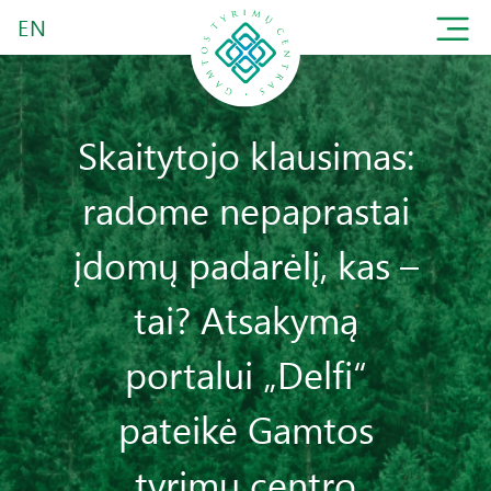
EN
Skaitytojo klausimas:
radome nepaprastai
įdomų padarėlį, kas –
tai? Atsakymą
portalui „Delfi“
pateikė Gamtos
tyrimų centro