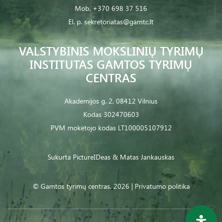
Mob.
+370 698 37 516
El. p.
sekretoriatas@gamtc.lt
VALSTYBINIS MOKSLINIŲ TYRIMŲ
INSTITUTAS GAMTOS TYRIMŲ
CENTRAS
Akademijos g. 2, 08412 Vilnius
Kodas 302470603
PVM mokėtojo kodas LT100005107912
Sukurta
PictureIDeas
& Matas Jankauskas
© Gamtos tyrimų centras. 2026 |
Privatumo politika