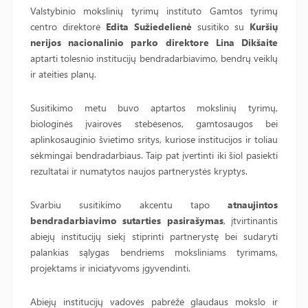
Valstybinio mokslinių tyrimų instituto Gamtos tyrimų
centro direktorė
Edita Sužiedelienė
susitiko su
Kuršių
nerijos nacionalinio parko direktore Lina Dikšaite
aptarti tolesnio institucijų bendradarbiavimo, bendrų veiklų
ir ateities planų.
Susitikimo metu buvo aptartos mokslinių tyrimų,
biologinės įvairovės stebėsenos, gamtosaugos bei
aplinkosauginio švietimo sritys, kuriose institucijos ir toliau
sėkmingai bendradarbiaus. Taip pat įvertinti iki šiol pasiekti
rezultatai ir numatytos naujos partnerystės kryptys.
Svarbiu susitikimo akcentu tapo
atnaujintos
bendradarbiavimo sutarties pasirašymas
, įtvirtinantis
abiejų institucijų siekį stiprinti partnerystę bei sudaryti
palankias sąlygas bendriems moksliniams tyrimams,
projektams ir iniciatyvoms įgyvendinti.
Abiejų institucijų vadovės pabrėžė glaudaus mokslo ir