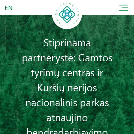
EN
Stiprinama
partnerystė: Gamtos
tyrimų centras ir
Kuršių nerijos
nacionalinis parkas
atnaujino
bendradarbiavimo