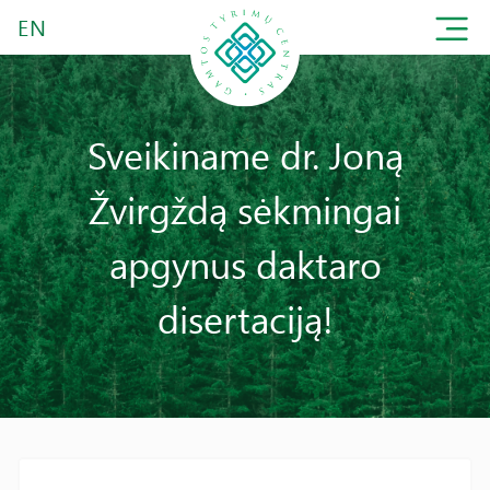
EN
Sveikiname dr. Joną
Žvirgždą sėkmingai
apgynus daktaro
disertaciją!