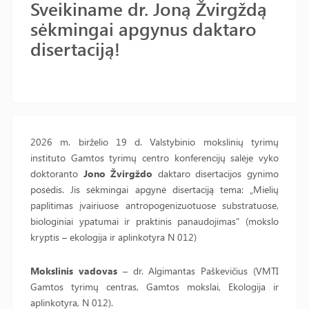
Sveikiname dr. Joną Žvirgždą
sėkmingai apgynus daktaro
disertaciją!
2026 m. birželio 19 d. Valstybinio mokslinių tyrimų
instituto Gamtos tyrimų centro konferencijų salėje vyko
doktoranto
Jono Žvirgždo
daktaro disertacijos gynimo
posėdis. Jis sėkmingai apgynė disertaciją tema: „Mielių
paplitimas įvairiuose antropogenizuotuose substratuose,
biologiniai ypatumai ir praktinis panaudojimas“ (mokslo
kryptis – ekologija ir aplinkotyra N 012)
Mokslinis vadovas
– dr. Algimantas Paškevičius (VMTI
Gamtos tyrimų centras, Gamtos mokslai, Ekologija ir
aplinkotyra, N 012).