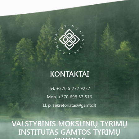
KONTAKTAI
Tel.
+370 5 272 9257
Mob.
+370 698 37 516
El. p.
sekretoriatas@gamtc.lt
VALSTYBINIS MOKSLINIŲ TYRIMŲ
INSTITUTAS GAMTOS TYRIMŲ