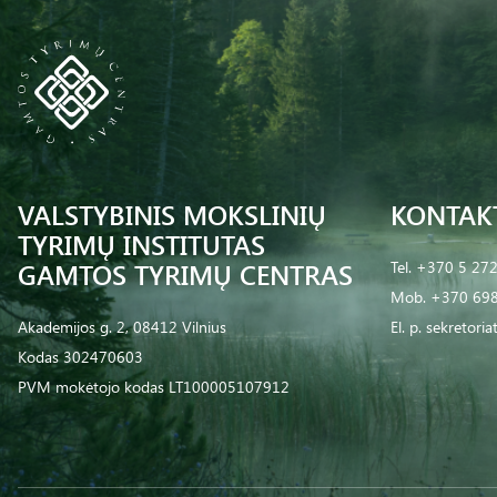
VALSTYBINIS MOKSLINIŲ
KONTAK
TYRIMŲ INSTITUTAS
GAMTOS TYRIMŲ CENTRAS
Tel.
+370 5 27
Mob.
+370 698
Akademijos g. 2, 08412 Vilnius
El. p.
sekretoria
Kodas 302470603
PVM mokėtojo kodas LT100005107912