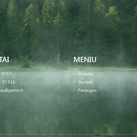
TAI
MENIU
2 9257
Mokslas
 37 516
Studijos
tas@gamtc.lt
Paslaugos