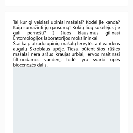
Tai kur gi veisiasi upiniai mašalai? Kodėl jie kanda?
Kaip sumažinti jų gausumą? Kokių ligų sukėlėjus jie
gali pernešti? Į šiuos klausimus gilinasi
Entomologijos laboratorijos mokslininkai.
Štai kaip atrodo upinių mašalų lervytės ant vandens
augalų Skroblaus upėje. Tiesa, būtent šios rūšies
mašalai nėra aršūs kraujasiurbiai, lervos maitinasi
filtruodamos vandenį, todėl yra svarbi upės
biocenozės dalis.
Video
grotuvas