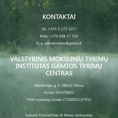
KONTAKTAI
Tel.
+370 5 272 9257
Mob.
+370 698 37 516
El. p.
sekretoriatas@gamtc.lt
VALSTYBINIS MOKSLINIŲ TYRIMŲ
INSTITUTAS GAMTOS TYRIMŲ
CENTRAS
Akademijos g. 2, 08412 Vilnius
Kodas 302470603
PVM mokėtojo kodas LT100005107912
Sukurta
PictureIDeas
& Matas Jankauskas