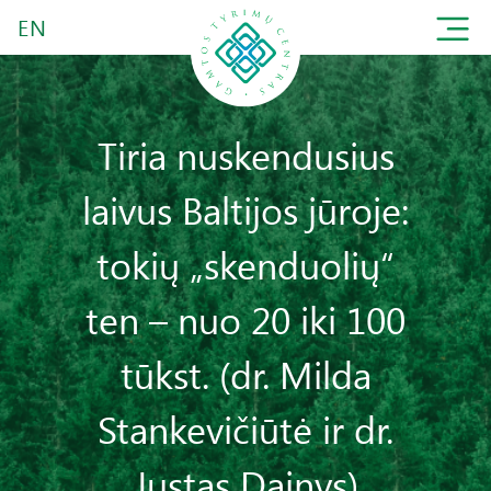
EN
Tiria nuskendusius
laivus Baltijos jūroje:
tokių „skenduolių“
ten – nuo 20 iki 100
tūkst. (dr. Milda
Stankevičiūtė ir dr.
Justas Dainys)