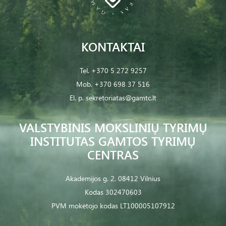
KONTAKTAI
Tel.
+370 5 272 9257
Mob.
+370 698 37 516
El. p.
sekretoriatas@gamtc.lt
VALSTYBINIS MOKSLINIŲ TYRIMŲ
INSTITUTAS GAMTOS TYRIMŲ
CENTRAS
Akademijos g. 2, 08412 Vilnius
Kodas 302470603
PVM mokėtojo kodas LT100005107912