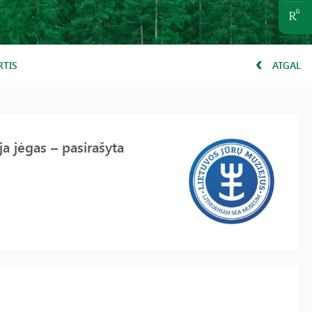
RTIS
ATGAL
a jėgas – pasirašyta