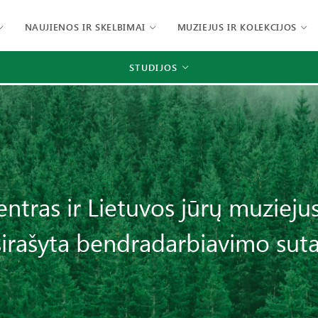
NAUJIENOS IR SKELBIMAI
MUZIEJUS IR KOLEKCIJOS
STUDIJOS
tras ir Lietuvos jūrų muziejus
irašyta bendradarbiavimo suta