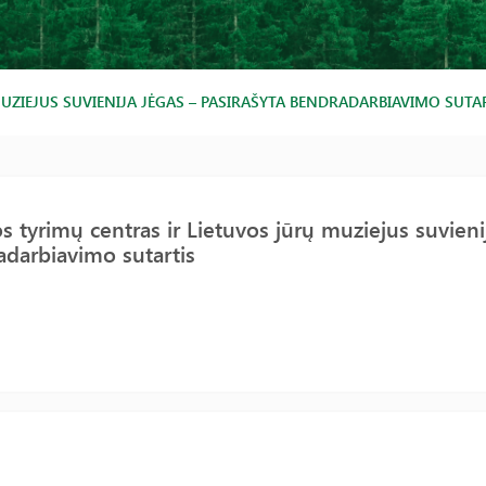
ZIEJUS SUVIENIJA JĖGAS – PASIRAŠYTA BENDRADARBIAVIMO SUTA
 tyrimų centras ir Lietuvos jūrų muziejus suvienij
darbiavimo sutartis