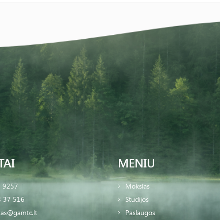
TAI
MENIU
2 9257
Mokslas
 37 516
Studijos
tas@gamtc.lt
Paslaugos