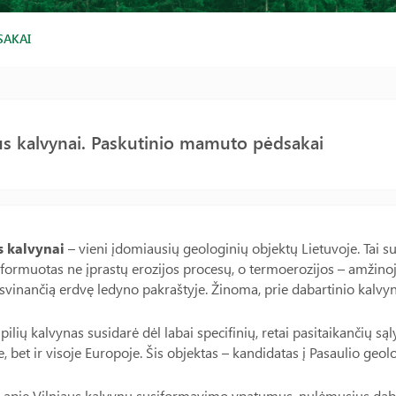
SAKAI
us kalvynai. Paskutinio mamuto pėdsakai
s kalvynai
– vieni įdomiausių geologinių objektų Lietuvoje. Tai 
 formuotas ne įprastų erozijos procesų, o termoerozijos – amžinoj
isvinančią erdvę ledyno pakraštyje. Žinoma, prie dabartinio kalvy
 pilių kalvynas susidarė dėl labai specifinių, retai pasitaikančių s
e, bet ir visoje Europoje. Šis objektas – kandidatas į Pasaulio geo
apie Vilniaus kalvynų susiformavimo ypatumus, nulėmusius dabar