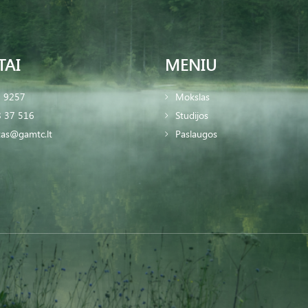
TAI
MENIU
2 9257
Mokslas
 37 516
Studijos
tas@gamtc.lt
Paslaugos