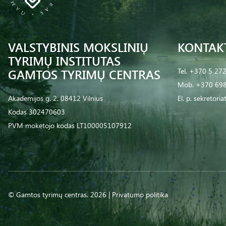
VALSTYBINIS MOKSLINIŲ
KONTAK
TYRIMŲ INSTITUTAS
GAMTOS TYRIMŲ CENTRAS
Tel.
+370 5 27
Mob.
+370 698
Akademijos g. 2, 08412 Vilnius
El. p.
sekretoria
Kodas 302470603
PVM mokėtojo kodas LT100005107912
© Gamtos tyrimų centras. 2026 |
Privatumo politika