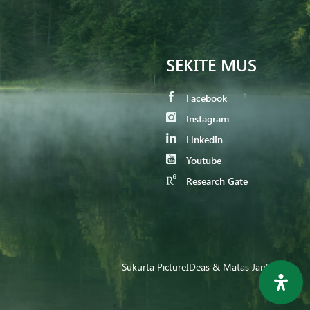
SEKITE MUS
Facebook
Instagram
LinkedIn
Youtube
Research Gate
Sukurta
PictureIDeas
& Matas Jankauskas