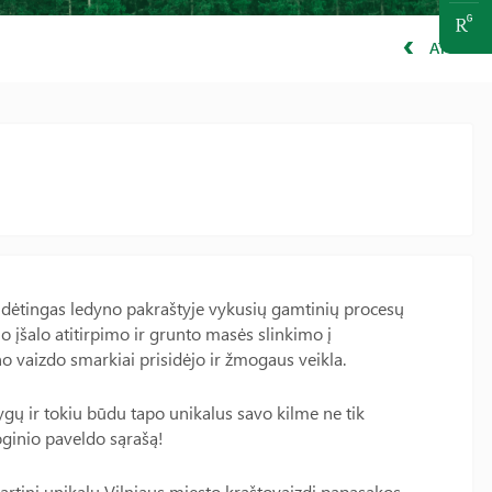
ATGAL
sudėtingas ledyno pakraštyje vykusių gamtinių procesų
o įšalo atitirpimo ir grunto masės slinkimo į
no vaizdo smarkiai prisidėjo ir žmogaus veikla.
ąlygų ir tokiu būdu tapo unikalus savo kilme ne tik
loginio paveldo sąrašą!
tinį unikalų Vilniaus miesto kraštovaizdį papasakos