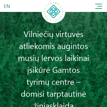
EN
Vilniečių virtuvės
atliekomis augintos
musių lervos laikinai
įsikūrė Gamtos
tyrimų centre –
domisi tarptautinė
žiniasklaida