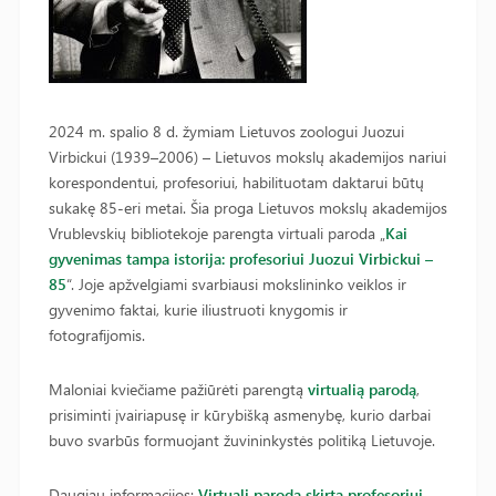
2024 m. spalio 8 d. žymiam Lietuvos zoologui Juozui
Virbickui (1939–2006) – Lietuvos mokslų akademijos nariui
korespondentui, profesoriui, habilituotam daktarui būtų
sukakę 85-eri metai. Šia proga Lietuvos mokslų akademijos
Vrublevskių bibliotekoje parengta virtuali paroda „
Kai
gyvenimas tampa istorija: profesoriui Juozui Virbickui –
85
“. Joje apžvelgiami svarbiausi mokslininko veiklos ir
gyvenimo faktai, kurie iliustruoti knygomis ir
fotografijomis.
Maloniai kviečiame pažiūrėti parengtą
virtualią parodą
,
prisiminti įvairiapusę ir kūrybišką asmenybę, kurio darbai
buvo svarbūs formuojant žuvininkystės politiką Lietuvoje.
Daugiau informacijos:
Virtuali paroda skirta profesoriui