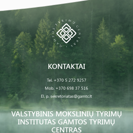
KONTAKTAI
Tel.
+370 5 272 9257
Mob.
+370 698 37 516
El. p.
sekretoriatas@gamtc.lt
VALSTYBINIS MOKSLINIŲ TYRIMŲ
INSTITUTAS GAMTOS TYRIMŲ
CENTRAS