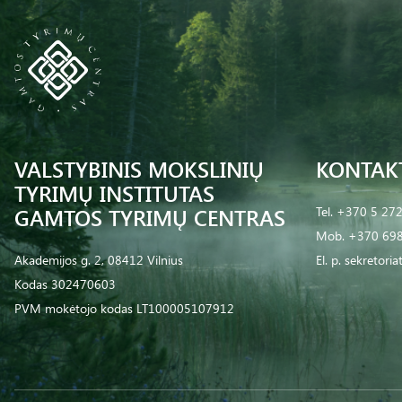
VALSTYBINIS MOKSLINIŲ
KONTAK
TYRIMŲ INSTITUTAS
GAMTOS TYRIMŲ CENTRAS
Tel.
+370 5 27
Mob.
+370 698
Akademijos g. 2, 08412 Vilnius
El. p.
sekretoria
Kodas 302470603
PVM mokėtojo kodas LT100005107912