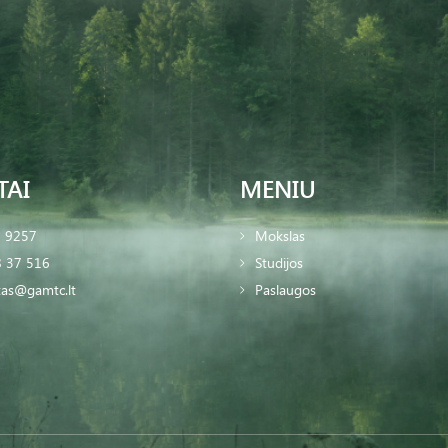
TAI
MENIU
2 9257
Mokslas
 37 516
Studijos
tas@gamtc.lt
Paslaugos