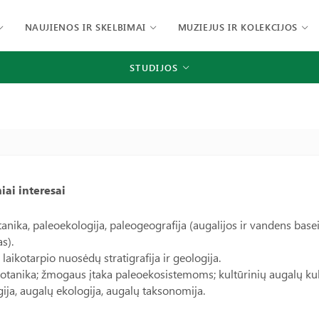
NAUJIENOS IR SKELBIMAI
MUZIEJUS IR KOLEKCIJOS
STUDIJOS
iai interesai
anika, paleoekologija, paleogeografija (augalijos ir vandens basein
s).
 laikotarpio nuosėdų stratigrafija ir geologija.
tanika; žmogaus įtaka paleoekosistemoms; kultūrinių augalų kult
ija, augalų ekologija, augalų taksonomija.