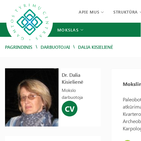
APIE MUS
STRUKTŪRA
MOKSLAS
/
/
PAGRINDINIS
DARBUOTOJAI
DALIA KISIELIENĖ
Dr. Dalia
Kisielienė
Mokslin
Mokslo
darbuotoja
Paleobot
atkūrima
CV
Kvartero
Archeobo
Karpolog