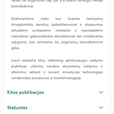
Tačiau šie organizmai taip pat yra puikūs sunkiųjų metalų
bioindikatoriai.
Doktorantūros metu bus tiriamas bentosinių
titnagdumblių bendrijų pažeidžiamumas ir atsparumas
aktualiems sunkiesiems metalams ir nanodalelėms
natūraliose gėlavandenėse ekosistemose bei modelinėmis
sąlygomis, bus vertinama šių organizmų bioindikatorinė
geba.
Gauti rezultatai būtų reikšmingi aplinkosaugos valdymo
praktikoje, užterštų vandens ekosistemų valdymui ir
atkūrimui, ieškant ir kuriant inovatyvias technologijas
vandenvalos procesuose ar biotechnologijoje.
Kitos publikacijos
Stažuotės