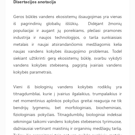
Disertacijos anotacija
Geros būklės vandens ekosistemų išsaugojimas yra vienas
iš pagrindinių globalių iššūkių. Didėjant žmonių
populiacijai ir augant jų poreikiams, plečiasi pramonės
industrija ir naujos technologijos, o tarša sunkiaisiais
metalais ir naujai atsirandančiomis medžiagomis kelia
naujas vandens kokybės išsaugojimo problemas. Todėl
siekiant užtikrinti gerą ekosistemų būklę, svarbu vykdyti
vandens kokybės stebėseną, pagrįstą įvairiais vandens
kokybės parametrais.
Vieni iš biologinių vandens kokybės rodiklių yra
titnagdumbliai, kurie į įvairius ilgalaikius, trumpalaikius ir
net momentinius aplinkos pokyčius greitai reaguoja ne tik
bendrijų lygmeniu, bet morfologiniais, biocheminiais,
fiziologiniais pokyčiais. Titnagdumblių biologiniai indeksai
sėkmingai taikomi vandens kokybės stebėsenos tyrimuose,
dažniausiai vertinant maistinių ir organinių medžiagų taršą.