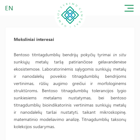
EN
Moksliniai interesai
Bentoso titntagdumblių bendrijų pokyčių tyrimai
in situ
sunkiųjų metalų taršą patiriančiose gėlavandenėse
ekosistemose. Laboratorinėmis sąlygomis sunkiųjų metalų
ir nanodalelių poveikio titnagdumblių bendrijoms
vertinimas, rūšių augimo greičiui ir morfologinėms
struktūroms. Bentoso titnagdumblių tolerancijos lygio
sunkiesiems metalams nustatymas, bei bentoso
titnagdumblių bioindikatorinis vertinimas sunkiųjų metalų
ir nanodalelių taršai nustatyti, taikant mikroskopinę,
matematinio modeliavimo analizę. Titnagdumblių taksonų
kolekcijos sudarymas.