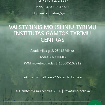
Tel.
+370 5 272 9257
Mob.
+370 698 37 516
El. p.
sekretoriatas@gamtc.lt
VALSTYBINIS MOKSLINIŲ TYRIMŲ
INSTITUTAS GAMTOS TYRIMŲ
CENTRAS
Akademijos g. 2, 08412 Vilnius
Kodas 302470603
PVM mokėtojo kodas LT100005107912
Sukurta
PictureIDeas
& Matas Jankauskas
© Gamtos tyrimų centras. 2026 |
Privatumo politika