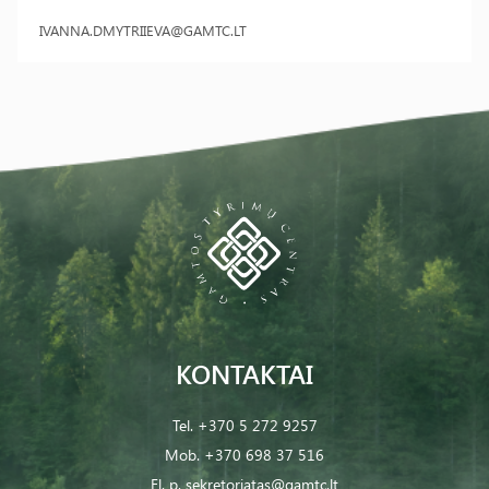
IVANNA.DMYTRIIEVA@GAMTC.LT
KONTAKTAI
Tel.
+370 5 272 9257
Mob.
+370 698 37 516
El. p.
sekretoriatas@gamtc.lt