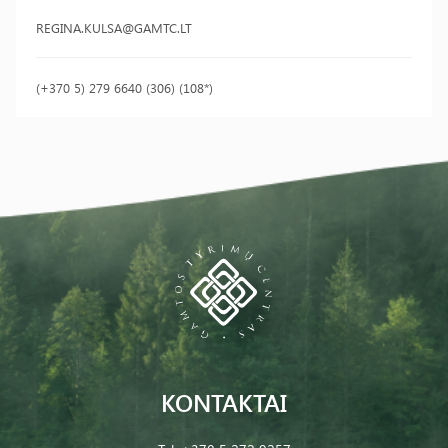
REGINA.KULSA@GAMTC.LT
(+370 5) 279 6640 (306) (108*)
KONTAKTAI