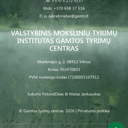
Tel.
+370 5 272 9257
Mob.
+370 698 37 516
El. p.
sekretoriatas@gamtc.lt
VALSTYBINIS MOKSLINIŲ TYRIMŲ
INSTITUTAS GAMTOS TYRIMŲ
CENTRAS
Akademijos g. 2, 08412 Vilnius
Kodas 302470603
PVM mokėtojo kodas LT100005107912
Sukurta
PictureIDeas
& Matas Jankauskas
© Gamtos tyrimų centras. 2026 |
Privatumo politika