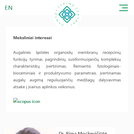
EN
Moksliniai interesai
Augalinės ląstelės organoidų membranų recepcinių
funkcijų tyrimai, pagrindinių susiformuojančių kompleksų
charakteristikų įvertinimas. Remiantis fiziologiniais-
bioceminiais ir produktyvumo parametrais, įvertinamas
augalų augimą reguliuojančių medžiagų dalyvavimas
atsake į įvairius aplinkos veiksnius.
Dr. Rima Mockevičiūtė