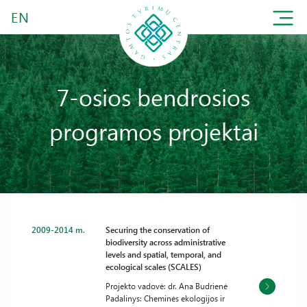
EN
7-osios bendrosios
programos projektai
2009-2014 m.
Securing the conservation of
biodiversity across administrative
levels and spatial, temporal, and
ecological scales (SCALES)
Projekto vadovė: dr. Ana Budrienė
Padalinys: Cheminės ekologijos ir