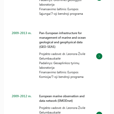
laboratorija
Finansavimo šaltinis: Europos
Sąjunga/7-oji bendroji programa
2009-2013 m.
Pan-European infrastructure for
management of marine and ocean
geological and geophysical data
(GEO-SEAS)
Projekto vadovė: dr. Leonora Živilė
Gelumbauskaitė
Padalinys: Geoaplinkos tyrimų
laboratorija
Finansavimo šaltinis: Europos
Komisija/7-oji bendroji programa
2009-2012 m.
European marine observation and
data network (EMODnet)
Projekto vadovė: dr. Leonora Živilė
Gelumbauskaitė