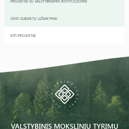
PROJEKTAI SU VALSTYBINĖMIS INSTITUCIJOMIS
ŪKIO SUBJEKTŲ UŽSAKYMAI
KITI PROJEKTAI
VALSTYBINIS MOKSLINIŲ TYRIMŲ