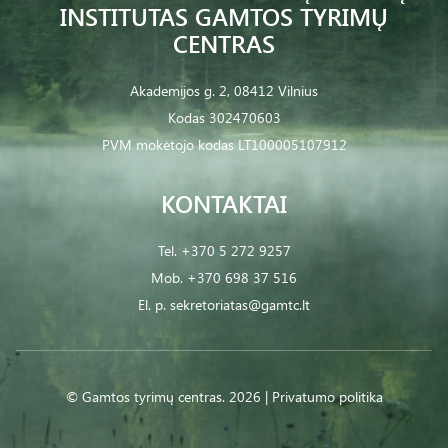
INSTITUTAS GAMTOS TYRIMŲ
CENTRAS
Akademijos g. 2, 08412 Vilnius
Kodas 302470603
PVM mokėtojo kodas LT100005107912
KONTAKTAI
Tel.
+370 5 272 9257
Mob.
+370 698 37 516
El. p.
sekretoriatas@gamtc.lt
© Gamtos tyrimų centras. 2026 |
Privatumo politika