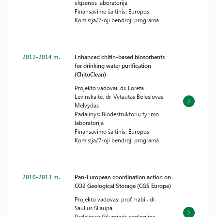
elgsenos laboratorija
Finansavimo šaltinis: Europos
Komisija/7-oji bendroji programa
2012-2014 m.
Enhanced chitin-based biosorbents
for drinking water purification
(ChitoClean)
Projekto vadovai: dr. Loreta
Levinskaitė, dr. Vytautas Boleslovas
Melvydas
Padalinys: Biodestruktorių tyrimo
laboratorija
Finansavimo šaltinis: Europos
Komisija/7-oji bendroji programa
2010-2013 m.
Pan-European coordination action on
CO2 Geological Storage (CGS Europe)
Projekto vadovas: prof. habil. dr.
Saulius Šliaupa
Padalinys: Giluminės geologijos