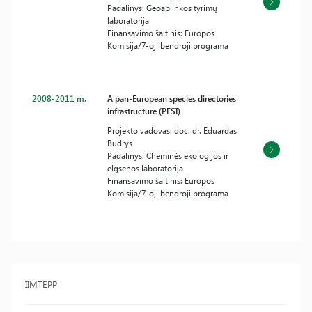
Padalinys: Geoaplinkos tyrimų
laboratorija
Finansavimo šaltinis: Europos
Komisija/7-oji bendroji programa
2008-2011 m.
A pan-European species directories
infrastructure (PESI)
Projekto vadovas: doc. dr. Eduardas
Budrys
Padalinys: Cheminės ekologijos ir
elgsenos laboratorija
Finansavimo šaltinis: Europos
Komisija/7-oji bendroji programa
IIMTEPP