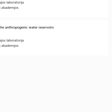
jos laboratorija
lų akademijos
the anthropogenic water reservoirs
jos laboratorija
lų akademijos