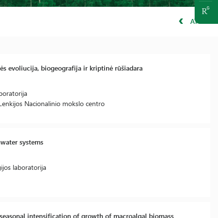
ATGAL
 evoliucija, biogeografija ir kriptinė rūšiadara
boratorija
 Lenkijos Nacionalinio mokslo centro
hwater systems
jos laboratorija
 seasonal intensification of growth of macroalgal biomass