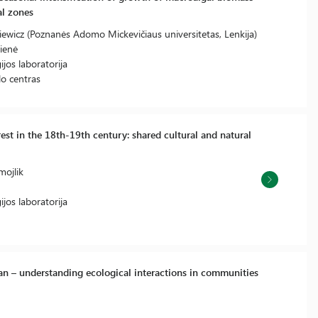
al zones
kiewicz (Poznanės Adomo Mickevičiaus universitetas, Lenkija)
čienė
jos laboratorija
lo centras
est in the 18th-19th century: shared cultural and natural
mojlik
jos laboratorija
an – understanding ecological interactions in communities