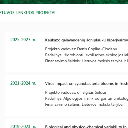
IETUVOS-LENKIJOS PROJEKTAI
2025-2027 m.
Kaukazo gėlavandenių šoniplaukų hiperįvairovės
Projekto vadovas: Denis Copilas-Ciocianu
Padalinys: Hidrobiontų evoliucinės ekologijos la
Finansavimo šaltinis: Lietuvos mokslo taryba ir
2021-2024 m.
Virus impact on cyanobacteria blooms in fres
Projekto vadovas: dr. Sigitas Šulčius
Padalinys: Algologijos ir mikroorganizmų ekologi
Finansavimo šaltinis: Lietuvos mokslo taryba
2019-2023 m.
Biological and physico-chemical variability in