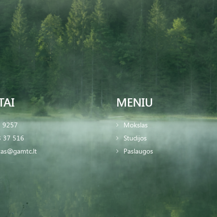
TAI
MENIU
2 9257
Mokslas
 37 516
Studijos
tas@gamtc.lt
Paslaugos