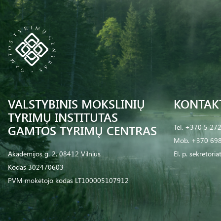
VALSTYBINIS MOKSLINIŲ
KONTAK
TYRIMŲ INSTITUTAS
GAMTOS TYRIMŲ CENTRAS
Tel.
+370 5 27
Mob.
+370 698
Akademijos g. 2, 08412 Vilnius
El. p.
sekretoria
Kodas 302470603
PVM mokėtojo kodas LT100005107912