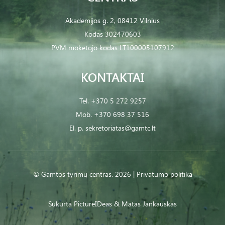
Akademijos g. 2, 08412 Vilnius
Kodas 302470603
PVM mokėtojo kodas LT100005107912
KONTAKTAI
Tel.
+370 5 272 9257
Mob.
+370 698 37 516
El. p.
sekretoriatas@gamtc.lt
© Gamtos tyrimų centras. 2026 |
Privatumo politika
Sukurta
PictureIDeas
& Matas Jankauskas