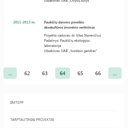
Užsakovas: UAB „Čivylių žuvys“
2011-2013 m.
Paukščių daromo poveikio
akvakultūros įmonėms vertinimas
Projekto vadovas: dr. Vitas Stanevičius
Padalinys: Paukščių ekologijos
laboratorija
Užsakovas: UAB „Juodasis gandras“
Įrašų
puslapiavimas
…
62
63
64
65
66
…
IIMTEPP
TARPTAUTINIAI PROJEKTAI