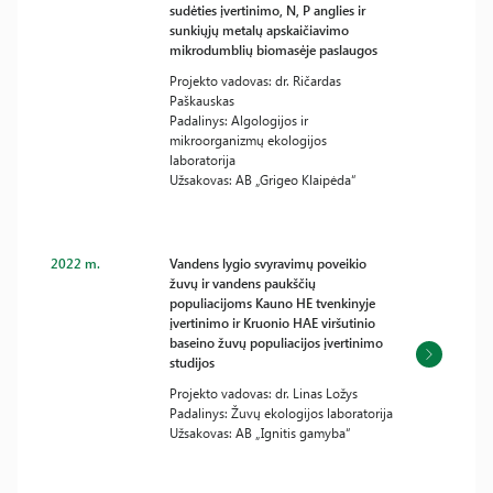
sudėties įvertinimo, N, P anglies ir
sunkiųjų metalų apskaičiavimo
mikrodumblių biomasėje paslaugos
Projekto vadovas: dr. Ričardas
Paškauskas
Padalinys: Algologijos ir
mikroorganizmų ekologijos
laboratorija
Užsakovas: AB „Grigeo Klaipėda“
2022 m.
Vandens lygio svyravimų poveikio
žuvų ir vandens paukščių
populiacijoms Kauno HE tvenkinyje
įvertinimo ir Kruonio HAE viršutinio
baseino žuvų populiacijos įvertinimo
studijos
Projekto vadovas: dr. Linas Ložys
Padalinys: Žuvų ekologijos laboratorija
Užsakovas: AB „Ignitis gamyba“