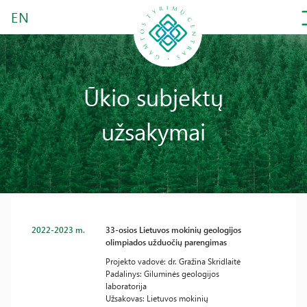
EN
Ūkio subjektų
užsakymai
2022-2023 m.
33-osios Lietuvos mokinių geologijos
olimpiados užduočių parengimas
Projekto vadovė: dr. Gražina Skridlaitė
Padalinys: Giluminės geologijos
laboratorija
Užsakovas: Lietuvos mokinių