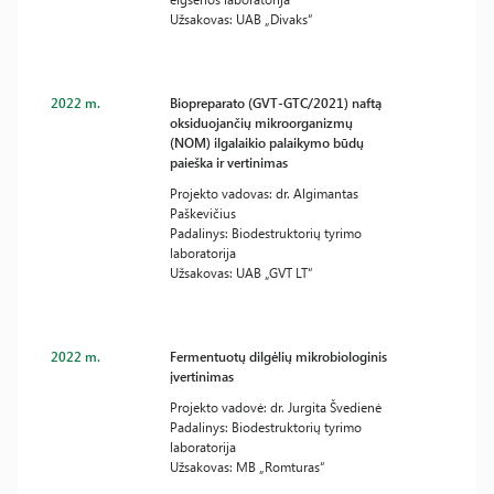
Užsakovas: UAB „Divaks“
2022 m.
Biopreparato (GVT-GTC/2021) naftą
oksiduojančių mikroorganizmų
(NOM) ilgalaikio palaikymo būdų
paieška ir vertinimas
Projekto vadovas: dr. Algimantas
Paškevičius
Padalinys: Biodestruktorių tyrimo
laboratorija
Užsakovas: UAB „GVT LT“
2022 m.
Fermentuotų dilgėlių mikrobiologinis
įvertinimas
Projekto vadovė: dr. Jurgita Švedienė
Padalinys: Biodestruktorių tyrimo
laboratorija
Užsakovas: MB „Romturas“