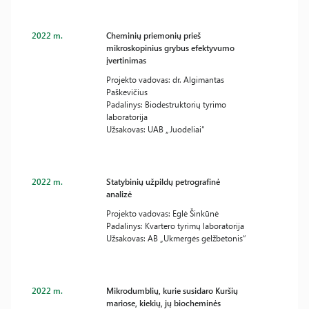
2022 m.
Cheminių priemonių prieš
mikroskopinius grybus efektyvumo
įvertinimas
Projekto vadovas: dr. Algimantas
Paškevičius
Padalinys: Biodestruktorių tyrimo
laboratorija
Užsakovas: UAB „Juodeliai“
2022 m.
Statybinių užpildų petrografinė
analizė
Projekto vadovas: Eglė Šinkūnė
Padalinys: Kvartero tyrimų laboratorija
Užsakovas: AB „Ukmergės gelžbetonis“
2022 m.
Mikrodumblių, kurie susidaro Kuršių
mariose, kiekių, jų biocheminės