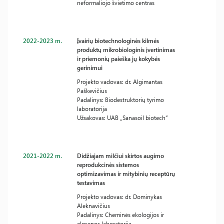
neformaliojo švietimo centras
2022-2023 m.
Įvairių biotechnologinės kilmės
produktų mikrobiologinis įvertinimas
ir priemonių paieška jų kokybės
gerinimui
Projekto vadovas: dr. Algimantas
Paškevičius
Padalinys: Biodestruktorių tyrimo
laboratorija
Užsakovas: UAB „Sanasoil biotech“
2021-2022 m.
Didžiajam milčiui skirtos augimo
reprodukcinės sistemos
optimizavimas ir mitybinių receptūrų
testavimas
Projekto vadovas: dr. Dominykas
Aleknavičius
Padalinys: Cheminės ekologijos ir
elgsenos laboratorija