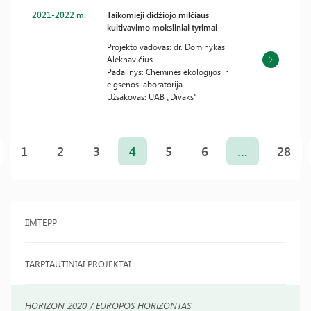
2021-2022 m.
Taikomieji didžiojo milčiaus
kultivavimo moksliniai tyrimai
Projekto vadovas: dr. Dominykas
Aleknavičius
Padalinys: Cheminės ekologijos ir
elgsenos laboratorija
Užsakovas: UAB „Divaks“
Įrašų
puslapiavimas
1
2
3
4
5
6
…
28
IIMTEPP
TARPTAUTINIAI PROJEKTAI
HORIZON 2020 / EUROPOS HORIZONTAS