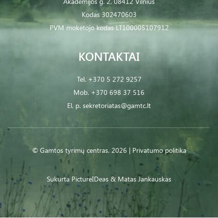
Akademijos g. 2, 08412 Vilnius
Kodas 302470603
PVM mokėtojo kodas LT100005107912
KONTAKTAI
Tel.
+370 5 272 9257
Mob.
+370 698 37 516
El. p.
sekretoriatas@gamtc.lt
© Gamtos tyrimų centras. 2026 |
Privatumo politika
Sukurta
PictureIDeas
& Matas Jankauskas