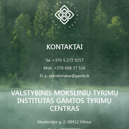
KONTAKTAI
Tel.
+370 5 272 9257
Mob.
+370 698 37 516
El. p.
sekretoriatas@gamtc.lt
VALSTYBINIS MOKSLINIŲ TYRIMŲ
INSTITUTAS GAMTOS TYRIMŲ
CENTRAS
Akademijos g. 2, 08412 Vilnius