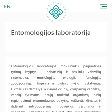
EN
Entomologijos laboratorija
Entomologijos laboratorijos mokslininkų pagrindinės
tyrimų kryptys – dabartinių ir fosilinių vabzdžių
sistematika, morfologija, ekologija, fenologija,
zoogeografija, filogenija ir trofinių ryšių nustatymas.
Didžiausias dėmesys skiriamas drugių, dvisparnių vabzdžių,
vabalų tyrimams, naujų mokslui organizmų rūšių
registravimui, entomofaunos pokyčių, keičiantis klimatui ir
didėjant antropogeniniam poveikiui, vertinimui ir
prognozei. Laboratorijoje taip pat atliekamas dirvožemio