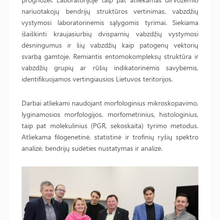
nariuotakojų bendrijų struktūros vertinimas, vabzdžių
vystymosi laboratorinėmis sąlygomis tyrimai. Siekiama
išaiškinti kraujasiurbių dvisparnių vabzdžių vystymosi
dėsningumus ir šių vabzdžių kaip patogenų vektorių
svarbą gamtoje. Remiantis entomokompleksų struktūra ir
vabzdžių grupių ar rūšių indikatorinėmis savybėmis,
identifikuojamos vertingiausios Lietuvos teritorijos.
Darbai atliekami naudojant morfologinius mikroskopavimo,
lyginamosios morfologijos, morfometrinius, histologinius,
taip pat molekulinius (PGR, sekoskaita) tyrimo metodus.
Atliekama filogenetinė, statistinė ir trofinių ryšių spektro
analizė, bendrijų sudėties nustatymas ir analizė.