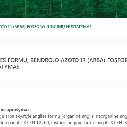
OTO IR (ARBA) FOSFORO JUNGINIŲ NUSTATYMAS
ES FORMŲ, BENDROJO AZOTO IR (ARBA) FOSFO
ATYMAS
gos aprašymas
e arba skystyje anglies formų (organinė anglis, neorganinė angl
ekio pagal LST EN 12260, fosforo junginių kiekio pagal LST EN 